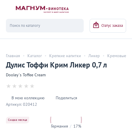
Вернуться
Статус заказа
Главная
-
Каталог
-
Крепкие напитки
-
Ликер
-
Кремовые
Дулис Тоффи Крим Ликер 0,7 л
Dooley`s Toffee Cream
В мою коллекцию
Поделиться
Артикул:
020412
Скидка месяца
Германия
/
17%