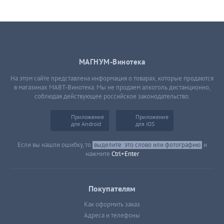
МАГНУМ-Винотека
На этом сайте представлена информация о товарах, которые продаются
в магазинах МАВТ-Винотека. Мы не продаем алкоголь дистанционно,
соблюдая действующее российское законодательство.
Приложение
Приложение
для Android
для iOS
Если вы нашли ошибку, то
выделите
это слово или фотографию
и
нажмите
Ctrl+Enter
Покупателям
Как оформить заказ
Адреса и телефоны