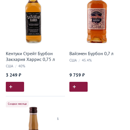
Кентуки Стрейт Бурбон
Вайзмен Бурбон 0,7 л
Закхария Харрис 0,75 л
США
/
45.4%
США
/
40%
3 249 ₽
9 759 ₽
Скидка месяца
1