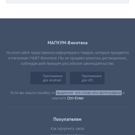
МАГНУМ-Винотека
На этом сайте представлена информация о товарах, которые продаются
в магазинах МАВТ-Винотека. Мы не продаем алкоголь дистанционно,
соблюдая действующее российское законодательство.
Приложение
Приложение
для Android
для iOS
Если вы нашли ошибку, то
выделите
это слово или фотографию
и
нажмите
Ctrl+Enter
Покупателям
Как оформить заказ