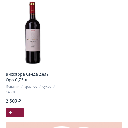
Вискарра Сенда дель
Оро 0,75 л
Испания
/
красное
/
сухое
/
14.5%
2 309 ₽