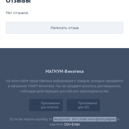
Отзывы
Нет отзывов
Написать отзыв
МАГНУМ-Винотека
На этом сайте представлена информация о товарах, которые продаются
в магазинах МАВТ-Винотека. Мы не продаем алкоголь дистанционно,
соблюдая действующее российское законодательство.
Приложение
Приложение
для Android
для iOS
Если вы нашли ошибку, то
выделите
это слово или фотографию
и
нажмите
Ctrl+Enter