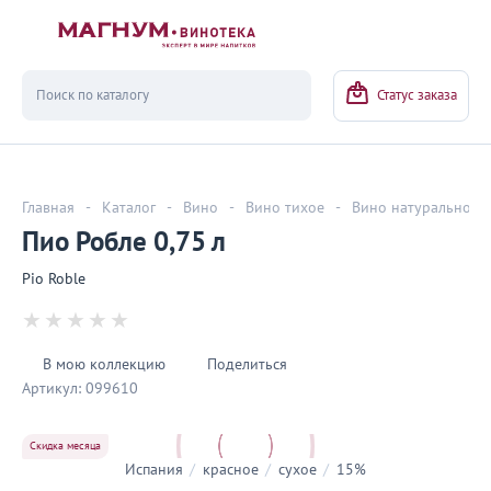
Вернуться
Статус заказа
Главная
-
Каталог
-
Вино
-
Вино тихое
-
Вино натуральное
Пио Робле 0,75 л
Pio Roble
В мою коллекцию
Поделиться
Артикул:
099610
Скидка месяца
Испания
/
красное
/
сухое
/
15%