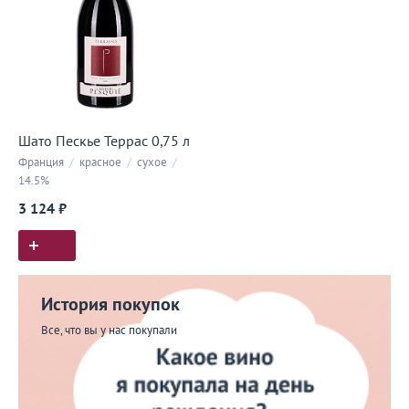
Шато Пескье Террас 0,75 л
Франция
/
красное
/
сухое
/
14.5%
3 124 ₽
История покупок
Все, что вы у нас покупали