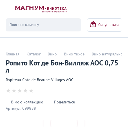
Вернуться
Статус заказа
Главная
-
Каталог
-
Вино
-
Вино тихое
-
Вино натуральное
Ропито Кот де Бон-Вилляж АОС 0,75
л
Ropiteau Cote de Beaune-Villages AOC
В мою коллекцию
Поделиться
Артикул:
099888