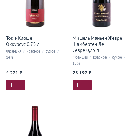
Ток э Клоше
Мишель Маньен Жевре
Оккурсус 0,75 л
Шамбертен Ле
Севре 0,75 л
Франция
/
красное
/
сухое
/
14%
Франция
/
красное
/
сухое
/
13%
4 221 ₽
23 192 ₽