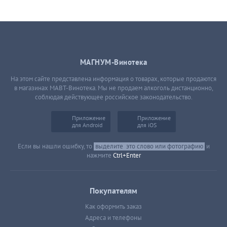
МАГНУМ-Винотека
На этом сайте представлена информация о товарах, которые продаются
в магазинах МАВТ-Винотека. Мы не продаем алкоголь дистанционно,
соблюдая действующее российское законодательство.
Приложение
Приложение
для Android
для iOS
Если вы нашли ошибку, то
выделите
это слово или фотографию
и
нажмите
Ctrl+Enter
Покупателям
Как оформить заказ
Адреса и телефоны