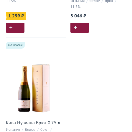
11.5%
Испания
/
белое
/
брют
/
11.5%
1 299 ₽
3 046 ₽
Хит продаж
Кава Нувиана Брют 0,75 л
Испания
/
белое
/
брют
/