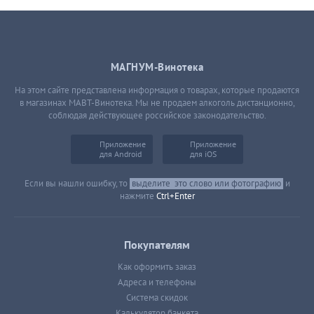
МАГНУМ-Винотека
На этом сайте представлена информация о товарах, которые продаются
в магазинах МАВТ-Винотека. Мы не продаем алкоголь дистанционно,
соблюдая действующее российское законодательство.
Приложение
Приложение
для Android
для iOS
Если вы нашли ошибку, то
выделите
это слово или фотографию
и
нажмите
Ctrl+Enter
Покупателям
Как оформить заказ
Адреса и телефоны
Система скидок
Калькулятор банкета