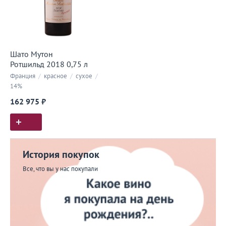
Шато Мутон
Ротшильд 2018 0,75 л
Франция
/
красное
/
сухое
/
14%
162 975 ₽
История покупок
Все, что вы у нас покупали