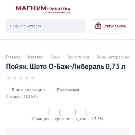
Вернуться
Статус заказа
Главная
-
Каталог
-
Вино
-
Вино тихое
-
Вино натуральное
Пойяк. Шато О-Баж-Либераль 0,75 л
В мою коллекцию
Поделиться
Артикул:
101523
Франция
/
красное
/
сухое
/
13.5%