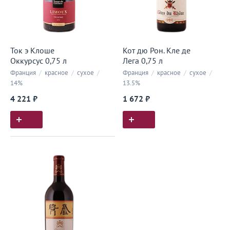
Ток э Клоше
Кот дю Рон. Кле де
Оккурсус 0,75 л
Лега 0,75 л
Франция
/
красное
/
сухое
/
Франция
/
красное
/
сухое
/
14%
13.5%
4 221 ₽
1 672 ₽