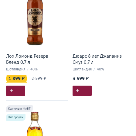
Лох Ломонд Резерв
Дюарс 8 лет Джапаниз
Бленд 0,7 л
Смуз 0,7 л
Шотландия
/
40%
Шотландия
/
40%
1 899 ₽
2 599 ₽
3 599 ₽
Коллекция МАВТ
Хит продаж