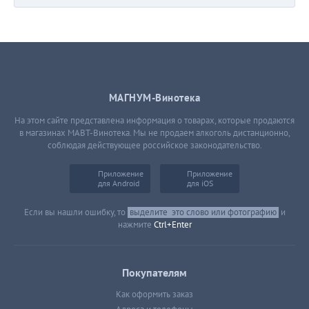
МАГНУМ-Винотека
На этом сайте представлена информация о товарах, которые продаются
в магазинах МАВТ-Винотека. Мы не продаем алкоголь дистанционно,
соблюдая действующее российское законодательство.
Приложение
Приложение
для Android
для iOS
Если вы нашли ошибку, то
выделите
это слово или фотографию
и
нажмите
Ctrl+Enter
Покупателям
Как оформить заказ