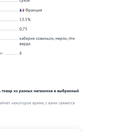
сухое
Франция
13.5%
0,75
каберне совиньон
,
мерло
,
пти
вердо
е:
6
 товар из разных магазинов в выбранный
аймёт некоторое время, с вами свяжется