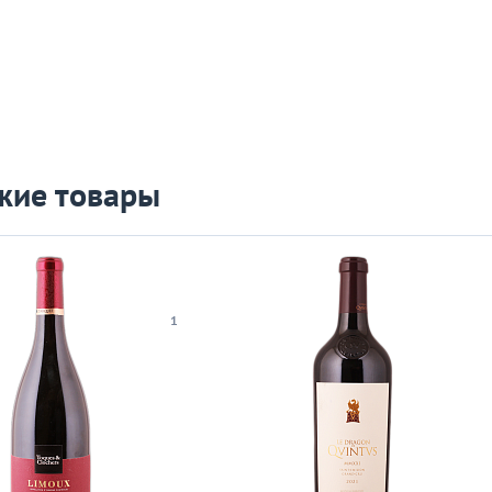
жие товары
1