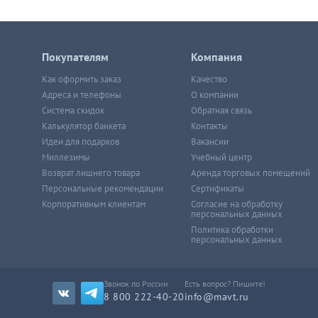
Покупателям
Компания
Как оформить заказ
Качество
Адреса и телефоны
О компании
Система скидок
Обратная связь
Калькулятор банкета
Контакты
Идеи для подарков
Вакансии
Миллезимы
Учебный центр
Возврат лишнего товара
Аренда торговых помещений
Персональные рекомендации
Сертификаты
Корпоративным клиентам
Согласие на обработку
персональных данных
Политика обработки
персональных данных
Звонок по России
Есть вопрос? Пишите!
8 800 222-40-20
info@mavt.ru