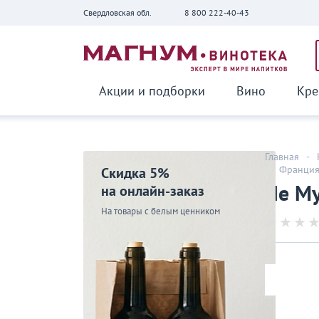
Свердловская обл.
8 800 222-40-43
Вернуться
Акции и подборки
Вино
Кре
Главная
-
-
Франци
Скидка 5%
Ле Му
на онлайн-заказ
На товары с белым ценником