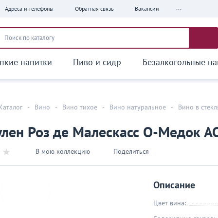
...
Адреса и телефоны
Обратная связь
Вакансии
пкие напитки
Пиво и сидр
Безалкогольные на
Каталог
-
Вино
-
Вино тихое
-
Вино натуральное
-
Вино в стек
я
лен Роз де Малескасс О-Медок АО
В мою коллекцию
Поделиться
Описание
Цвет вина: