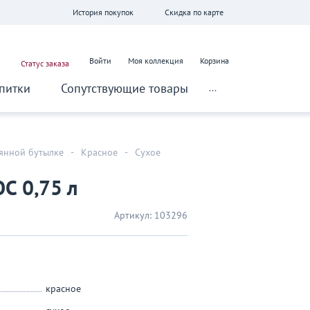
История покупок
Скидка по карте
Войти
Моя коллекция
Корзина
Статус заказа
питки
Сопутствующие товары
...
лянной бутылке
-
Красное
-
Сухое
С 0,75 л
Артикул:
103296
красное