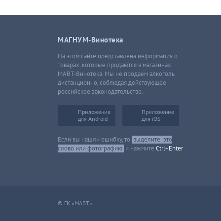
МАГНУМ-Винотека
На этом сайте представлена информация о
товарах, которые продаются в магазинах
МАВТ-Винотека. Мы не продаем алкоголь
дистанционно, соблюдая действующее
российское законодательство.
Приложение
Приложение
для Android
для iOS
Если вы нашли ошибку, то
выделите
это
слово или фотографию
и нажмите
Ctrl+Enter
© ГК «МАВТ»