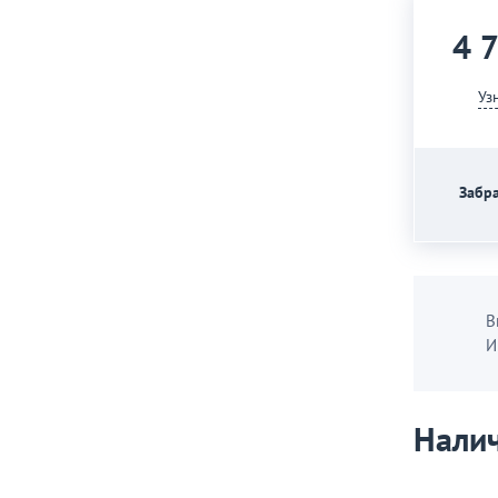
4 
Уз
Забра
В
И
Налич