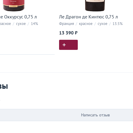
е Оккурсус 0,75 л
Ле Драгон де Кинтюс 0,75 л
расное
/
сухое
/
14%
Франция
/
красное
/
сухое
/
13.5%
13 390 ₽
ия покупок
 вы у нас покупали
вы
в
Написать отзыв