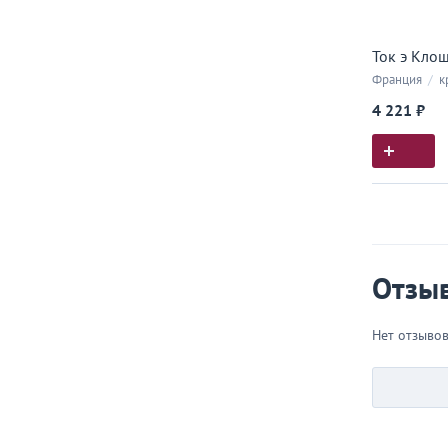
Ток э Клош
Франция
/
к
4 221 ₽
Истор
Все, что
Отзы
Нет отзыво