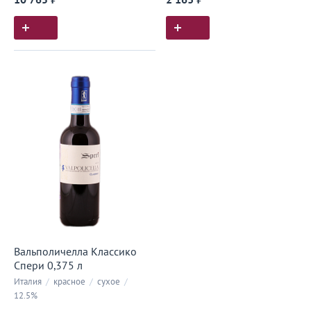
10 765 ₽
2 163 ₽
Вальполичелла Классико
Спери 0,375 л
Италия
/
красное
/
сухое
/
12.5%