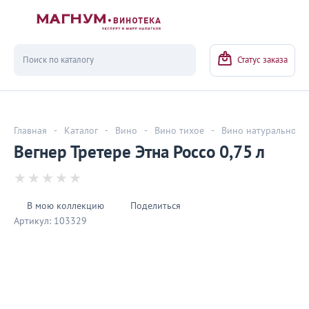
Вернуться
Статус заказа
Главная
-
Каталог
-
Вино
-
Вино тихое
-
Вино натуральное
Вегнер Третере Этна Россо 0,75 л
В мою коллекцию
Поделиться
Артикул:
103329