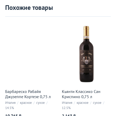
Похожие товары
Барбареско Рабайя
Кьянти Классико Сан
Джузеппе Кортезе 0,75 л
Криспино 0,75 л
Италия
/
красное
/
сухое
/
Италия
/
красное
/
сухое
/
14.5%
12.5%