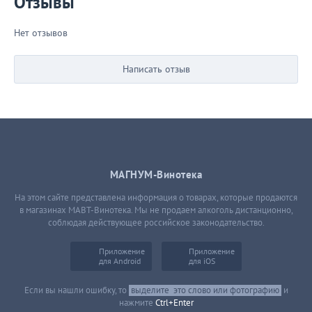
Отзывы
Нет отзывов
Написать отзыв
МАГНУМ-Винотека
На этом сайте представлена информация о товарах, которые продаются
в магазинах МАВТ-Винотека. Мы не продаем алкоголь дистанционно,
соблюдая действующее российское законодательство.
Приложение
Приложение
для Android
для iOS
Если вы нашли ошибку, то
выделите
это слово или фотографию
и
нажмите
Ctrl+Enter