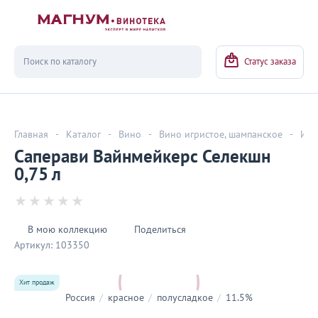
Вернуться
Статус заказа
Главная
-
Каталог
-
Вино
-
Вино игристое, шампанское
-
Игр
Саперави Вайнмейкерс Селекшн
0,75 л
В мою коллекцию
Поделиться
Артикул:
103350
Хит продаж
Россия
/
красное
/
полусладкое
/
11.5%