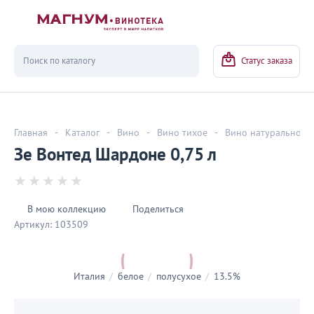
Вернуться
Статус заказа
Главная
-
Каталог
-
Вино
-
Вино тихое
-
Вино натуральное
Зе Вонтед Шардоне 0,75 л
В мою коллекцию
Поделиться
Артикул:
103509
Италия
/
белое
/
полусухое
/
13.5%