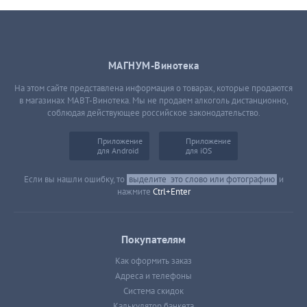
МАГНУМ-Винотека
На этом сайте представлена информация о товарах, которые продаются
в магазинах МАВТ-Винотека. Мы не продаем алкоголь дистанционно,
соблюдая действующее российское законодательство.
Приложение
Приложение
для Android
для iOS
Если вы нашли ошибку, то
выделите
это слово или фотографию
и
нажмите
Ctrl+Enter
Покупателям
Как оформить заказ
Адреса и телефоны
Система скидок
Калькулятор банкета