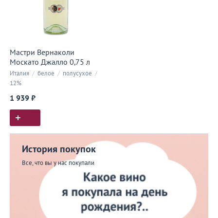
Мастри Вернаколи
Москато Джалло 0,75 л
Италия
/
белое
/
полусухое
/
12%
1 939 ₽
История покупок
Все, что вы у нас покупали