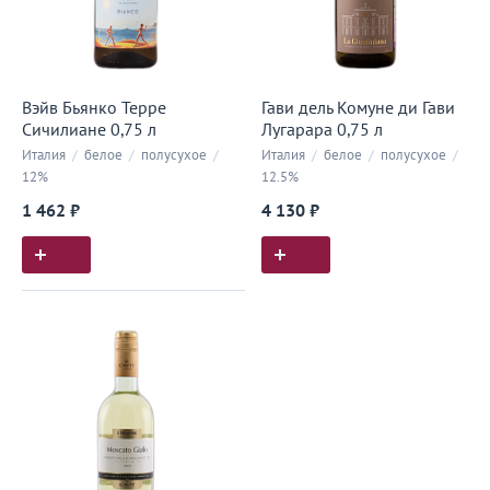
Вэйв Бьянко Терре
Гави дель Комуне ди Гави
Сичилиане 0,75 л
Лугарара 0,75 л
Италия
/
белое
/
полусухое
/
Италия
/
белое
/
полусухое
/
12%
12.5%
1 462 ₽
4 130 ₽