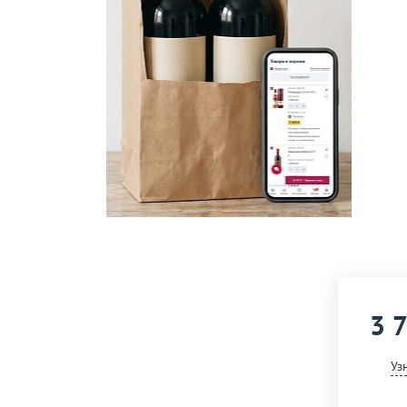
3 
Уз