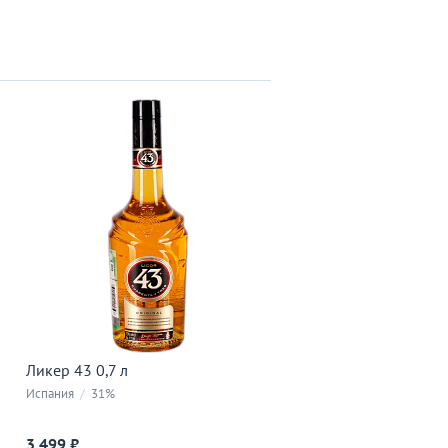
Ликер 43 0,7 л
Испания
/
31%
3 499 ₽