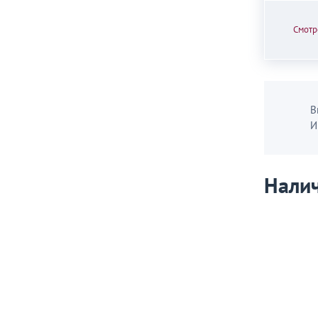
Смотр
В
И
Налич