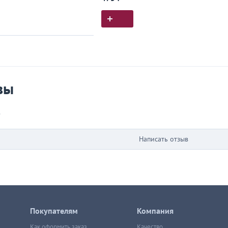
ия покупок
 вы у нас покупали
вы
в
Написать отзыв
Покупателям
Компания
Как оформить заказ
Качество