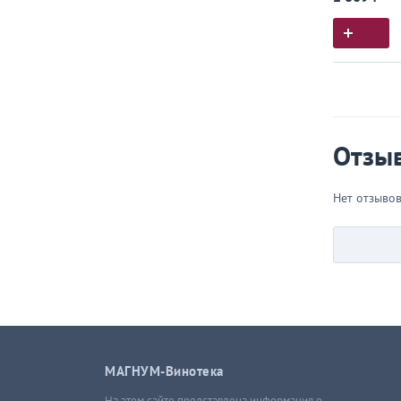
Истор
Все, что
Отзы
Нет отзыво
МАГНУМ-Винотека