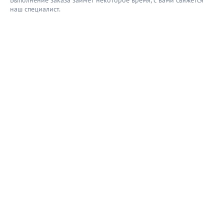
Выполнение заказа займёт некоторое время, с вами свяжется
наш специaлист.