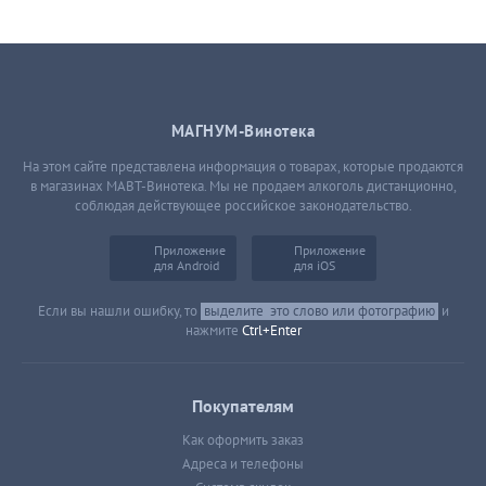
МАГНУМ-Винотека
На этом сайте представлена информация о товарах, которые продаются
в магазинах МАВТ-Винотека. Мы не продаем алкоголь дистанционно,
соблюдая действующее российское законодательство.
Приложение
Приложение
для Android
для iOS
Если вы нашли ошибку, то
выделите
это слово или фотографию
и
нажмите
Ctrl+Enter
Покупателям
Как оформить заказ
Адреса и телефоны