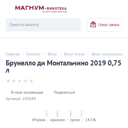
Вернуться
Статус заказа
Главная
-
Каталог
-
Вино
-
Вино тихое
-
Вино натуральное
Брунелло ди Монтальчино 2019 0,75
л
В мою коллекцию
Поделиться
Артикул:
105689
Италия
/
красное
/
сухое
/
14.5%