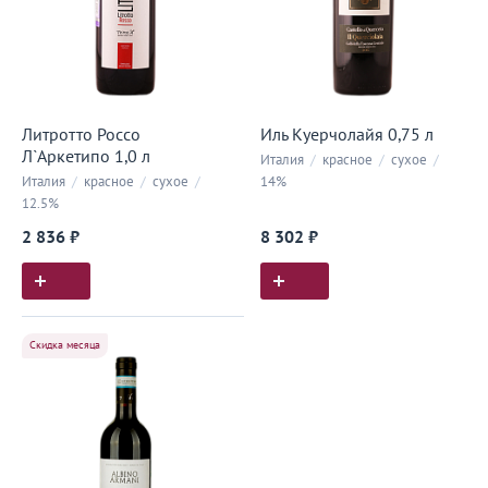
Литротто Россо
Иль Куерчолайя 0,75 л
Л`Аркетипо 1,0 л
Италия
/
красное
/
сухое
/
Италия
/
красное
/
сухое
/
14%
12.5%
2 836 ₽
8 302 ₽
Скидка месяца