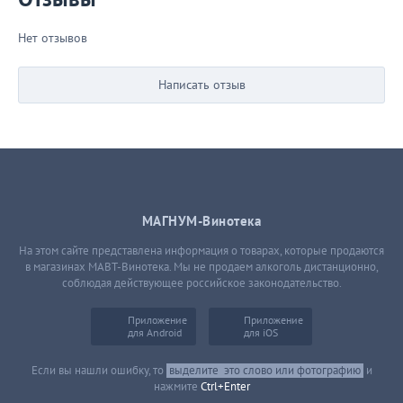
Нет отзывов
Написать отзыв
МАГНУМ-Винотека
На этом сайте представлена информация о товарах, которые продаются
в магазинах МАВТ-Винотека. Мы не продаем алкоголь дистанционно,
соблюдая действующее российское законодательство.
Приложение
Приложение
для Android
для iOS
Если вы нашли ошибку, то
выделите
это слово или фотографию
и
нажмите
Ctrl+Enter