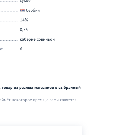
сухое
Сербия
14%
0,75
каберне совиньон
е:
6
 товар из разных магазинов в выбранный
аймёт некоторое время, с вами свяжется