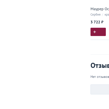
Маурер Ос
Сербия
/
кра
3 722 ₽
Истор
Все, что
Отзы
Нет отзыво