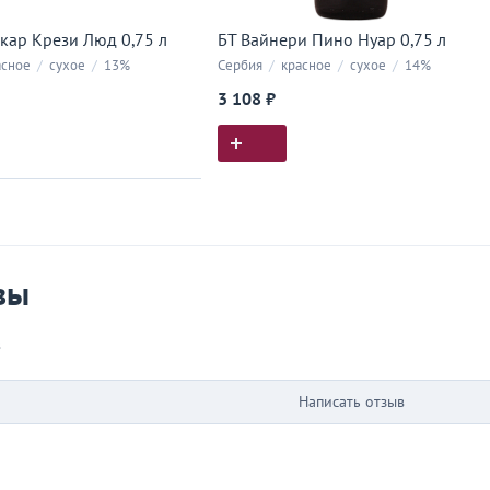
кар Крези Люд 0,75 л
БТ Вайнери Пино Нуар 0,75 л
сное
/
сухое
/
13%
Сербия
/
красное
/
сухое
/
14%
3 108 ₽
ия покупок
 вы у нас покупали
вы
в
Написать отзыв