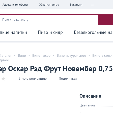
...
Адреса и телефоны
Обратная связь
Вакансии
пкие напитки
Пиво и сидр
Безалкогольные на
Каталог
-
Вино
-
Вино тихое
-
Вино натуральное
-
Вино в стек
страны
р Оскар Рэд Фрут Новембер 0,75
В мою коллекцию
Поделиться
Описание
Цвет вина: