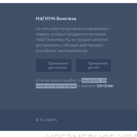
МАГНУМ-Винотека
На этом сайте представлена информация о
товарах, которые продаются в магазинах
МАВТ-Винотека. Мы не продаем алкоголь
дистанционно, соблюдая действующее
российское законодательство.
Приложение
Приложение
для Android
для iOS
Если вы нашли ошибку, то
выделите
это
слово или фотографию
и нажмите
Ctrl+Enter
© ГК «МАВТ»