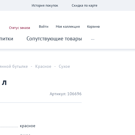
История покупок
Скидка по карте
Войти
Моя коллекция
Корзина
Статус заказа
питки
Сопутствующие товары
...
лянной бутылке
-
Красное
-
Сухое
 л
Артикул:
106696
красное