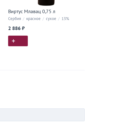
Виртус Млавац 0,75 л
Сербия
/
красное
/
сухое
/
13%
2 886 ₽