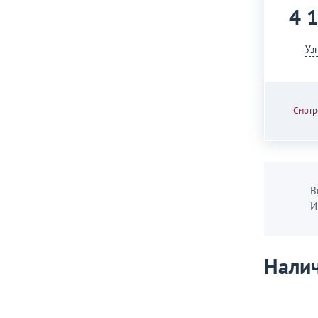
4 
Уз
Смотр
В
И
Налич