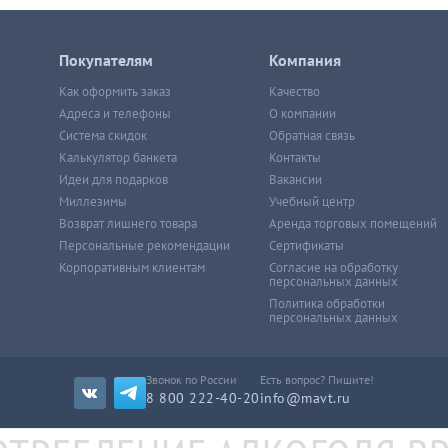
Покупателям
Компания
Как оформить заказ
Качество
Адреса и телефоны
О компании
Система скидок
Обратная связь
Калькулятор банкета
Контакты
Идеи для подарков
Вакансии
Миллезимы
Учебный центр
Возврат лишнего товара
Аренда торговых помещений
Персональные рекомендации
Сертификаты
Корпоративным клиентам
Согласие на обработку
персональных данных
Политика обработки
персональных данных
Звонок по России
Есть вопрос? Пишите!
8 800 222-40-20
info@mavt.ru