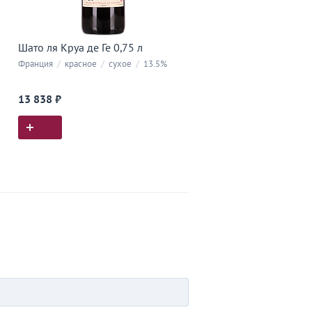
Шато ля Круа де Ге 0,75 л
Франция
/
красное
/
сухое
/
13.5%
13 838 ₽