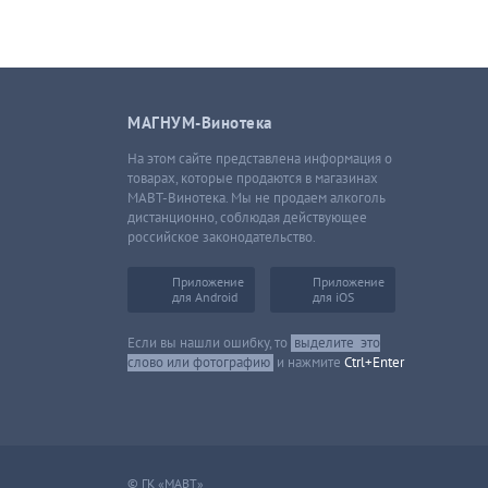
МАГНУМ-Винотека
На этом сайте представлена информация о
товарах, которые продаются в магазинах
МАВТ-Винотека. Мы не продаем алкоголь
дистанционно, соблюдая действующее
российское законодательство.
Приложение
Приложение
для Android
для iOS
Если вы нашли ошибку, то
выделите
это
слово или фотографию
и нажмите
Ctrl+Enter
© ГК «МАВТ»