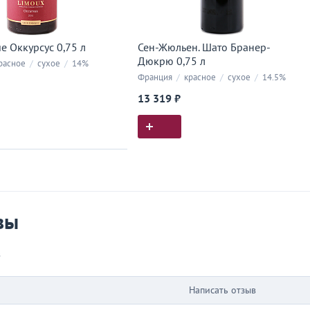
е Оккурсус 0,75 л
Сен-Жюльен. Шато Бранер-
Дюкрю 0,75 л
расное
/
сухое
/
14%
Франция
/
красное
/
сухое
/
14.5%
13 319 ₽
ия покупок
 вы у нас покупали
вы
в
Написать отзыв