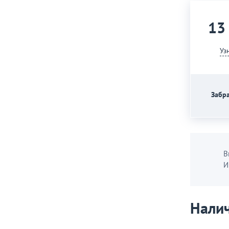
13
Уз
Забра
В
И
Налич