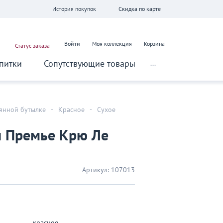
История покупок
Скидка по карте
Войти
Моя коллекция
Корзина
Статус заказа
питки
Сопутствующие товары
...
лянной бутылке
-
Красное
-
Сухое
н Премье Крю Ле
Артикул:
107013
красное