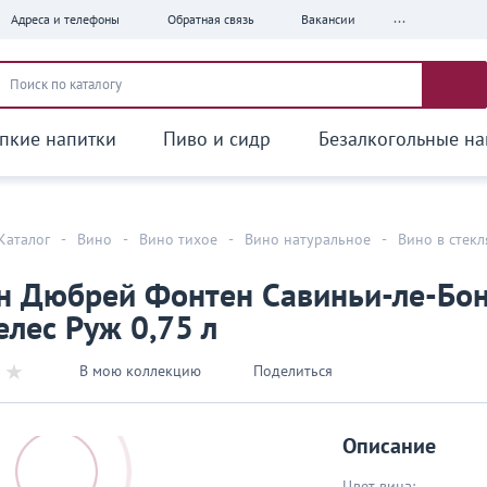
...
Адреса и телефоны
Обратная связь
Вакансии
пкие напитки
Пиво и сидр
Безалкогольные на
Каталог
-
Вино
-
Вино тихое
-
Вино натуральное
-
Вино в стек
я
н Дюбрей Фонтен Савиньи-ле-Бо
лес Руж 0,75 л
В мою коллекцию
Поделиться
Описание
Цвет вина: