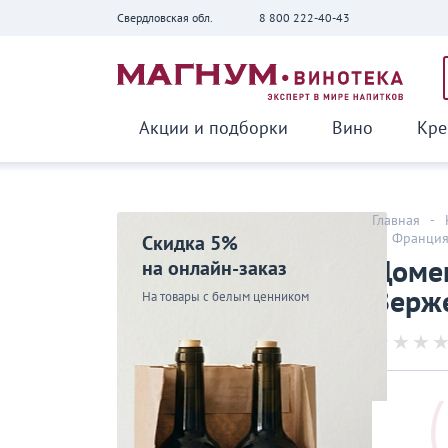
Свердловская обл.
8 800 222-40-43
Вернуться
Акции и подборки
Вино
Кре
Главная
-
-
Франци
Скидка 5%
Доме
на онлайн-заказ
Верже
На товары с белым ценником