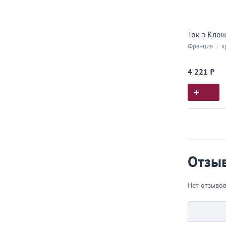
Ток э Клош
Франция
/
к
4 221 ₽
Истор
Все, что
Отзы
Нет отзыво