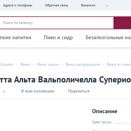
...
Адреса и телефоны
Обратная связь
Вакансии
пкие напитки
Пиво и сидр
Безалкогольные на
Каталог
-
Вино
-
Вино тихое
-
Вино натуральное
-
Вино в стек
тта Альта Вальполичелла Суперио
В мою коллекцию
Поделиться
Описание
Цвет вина: