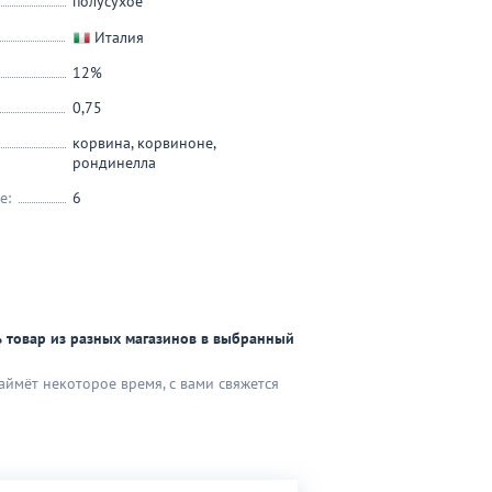
полусухое
Италия
12%
0,75
корвина
,
корвиноне
,
рондинелла
е:
6
 товар из разных магазинов в выбранный
аймёт некоторое время, с вами свяжется