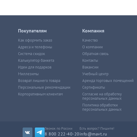
Покупателям
Компания
Как оформить заказ
Качество
Адреса и телефоны
О компании
Система скидок
Обратная связь
Калькулятор банкета
Контакты
Идеи для подарков
Вакансии
Миллезимы
Учебный центр
Возврат лишнего товара
Аренда торговых помещений
Персональные рекомендации
Сертификаты
Корпоративным клиентам
Согласие на обработку
персональных данных
Политика обработки
персональных данных
Звонок по России
Есть вопрос? Пишите!
8 800 222-40-20
info@mavt.ru