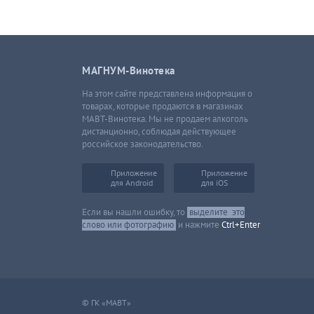
МАГНУМ-Винотека
На этом сайте представлена информация о
товарах, которые продаются в магазинах
МАВТ-Винотека. Мы не продаем алкоголь
дистанционно, соблюдая действующее
российское законодательство.
Приложение
Приложение
для Android
для iOS
Если вы нашли ошибку, то
выделите
это
слово или фотографию
и нажмите
Ctrl+Enter
© ГК «МАВТ»