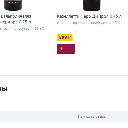
 Вальполичелла
Казеллетти Неро Ди Троя 0,75 л
упериоре 0,75 л
Италия
/
красное
/
полусухое
/
13%
сное
/
полусухое
/
13.5%
899 ₽
ия покупок
 вы у нас покупали
вы
в
Написать отзыв