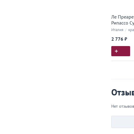
Ле Преаре
Рипассо С
Италия
/
кра
2 776 ₽
Истор
Все, что
Отзы
Нет отзыво