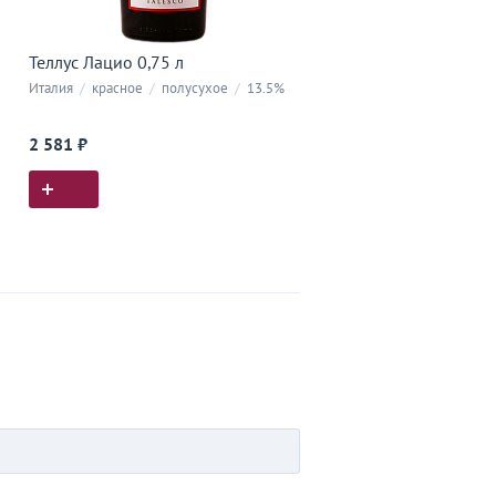
Теллус Лацио 0,75 л
Италия
/
красное
/
полусухое
/
13.5%
2 581 ₽