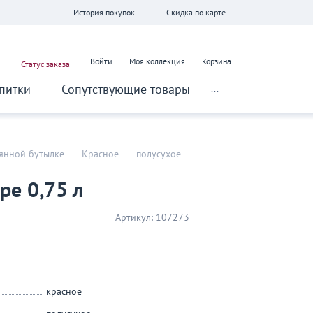
История покупок
Скидка по карте
Войти
Моя коллекция
Корзина
Статус заказа
питки
Сопутствующие товары
...
лянной бутылке
-
Красное
-
полусухое
ре 0,75 л
Артикул:
107273
красное