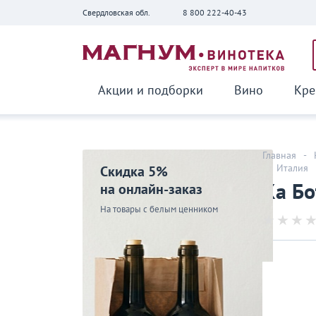
Свердловская обл.
8 800 222-40-43
Вернуться
Акции и подборки
Вино
Кре
Главная
-
-
Италия
Скидка 5%
Ка Бо
на онлайн-заказ
На товары с белым ценником