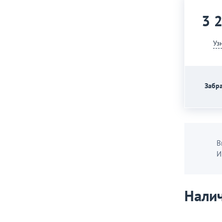
3 
Уз
Забра
В
И
Налич