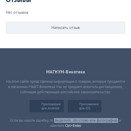
Нет отзывов
Написать отзыв
МАГНУМ-Винотека
На этом сайте представлена информация о товарах, которые продаются
в магазинах МАВТ-Винотека. Мы не продаем алкоголь дистанционно,
соблюдая действующее российское законодательство.
Приложение
Приложение
для Android
для iOS
Если вы нашли ошибку, то
выделите
это слово или фотографию
и
нажмите
Ctrl+Enter