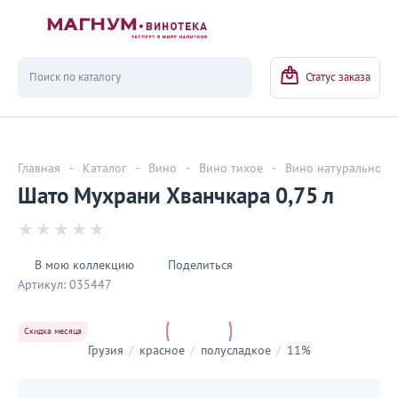
Вернуться
Статус заказа
Главная
-
Каталог
-
Вино
-
Вино тихое
-
Вино натуральное
Шато Мухрани Хванчкара 0,75 л
В мою коллекцию
Поделиться
Артикул:
035447
Скидка месяца
Грузия
/
красное
/
полусладкое
/
11%