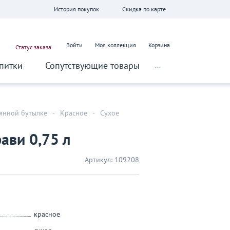
История покупок
Скидка по карте
Войти
Моя коллекция
Корзина
Статус заказа
питки
Сопутствующие товары
...
лянной бутылке
-
Красное
-
Сухое
ави 0,75 л
Артикул:
109208
красное