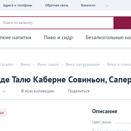
...
Адреса и телефоны
Обратная связь
Вакансии
пкие напитки
Пиво и сидр
Безалкогольные на
Каталог
-
Вино
-
Вино тихое
-
Вино натуральное
-
Вино в стек
де Талю Каберне Совиньон, Сапер
В мою коллекцию
Поделиться
Описание
яца
Цвет вина: