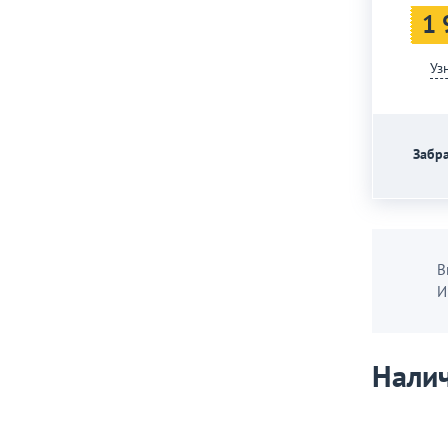
1 
Уз
Забра
В
И
Налич