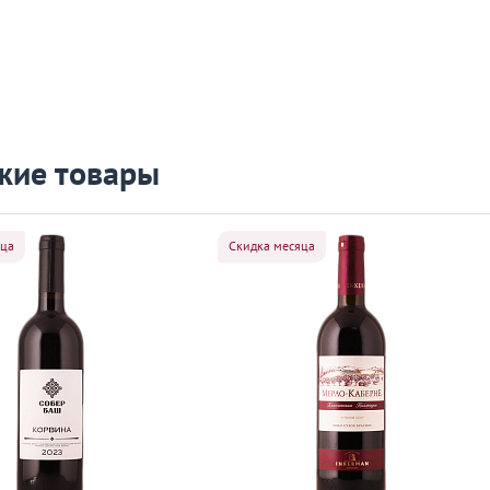
жие товары
яца
Скидка месяца