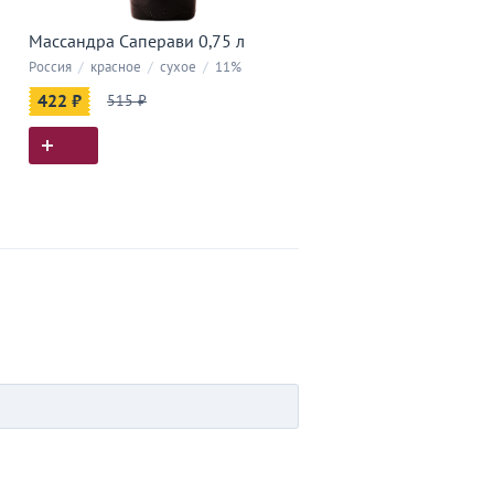
Массандра Саперави 0,75 л
Россия
/
красное
/
сухое
/
11%
422 ₽
515 ₽