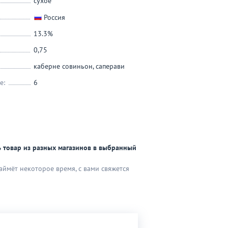
сухое
Россия
13.3%
0,75
каберне совиньон
,
саперави
е:
6
 товар из разных магазинов в выбранный
аймёт некоторое время, с вами свяжется