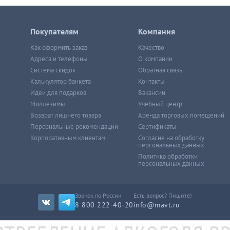
Покупателям
Компания
Как оформить заказ
Качество
Адреса и телефоны
О компании
Система скидок
Обратная связь
Калькулятор банкета
Контакты
Идеи для подарков
Вакансии
Миллезимы
Учебный центр
Возврат лишнего товара
Аренда торговых помещений
Персональные рекомендации
Сертификаты
Корпоративным клиентам
Согласие на обработку
персональных данных
Политика обработки
персональных данных
Звонок по России
Есть вопрос? Пишите!
8 800 222-40-20
info@mavt.ru