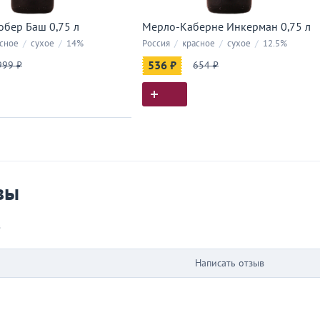
обер Баш 0,75 л
Мерло-Каберне Инкерман 0,75 л
сное
/
сухое
/
14%
Россия
/
красное
/
сухое
/
12.5%
999 ₽
536 ₽
654 ₽
ия покупок
 вы у нас покупали
вы
в
Написать отзыв