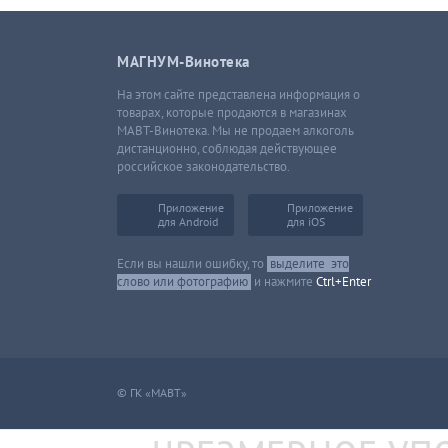
МАГНУМ-Винотека
На этом сайте представлена информация о
товарах, которые продаются в магазинах
МАВТ-Винотека. Мы не продаем алкоголь
дистанционно, соблюдая действующее
российское законодательство.
Приложение
Приложение
для Android
для iOS
Если вы нашли ошибку, то
выделите
это
слово или фотографию
и нажмите
Ctrl+Enter
© ГК «МАВТ»