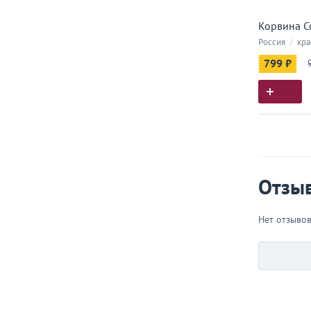
Корвина С
Россия
/
кра
799 ₽
Истор
Все, что
Отзы
Нет отзыво