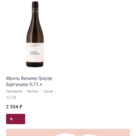
Фритц Вальтер Грауэр
Бургундер 0,75 л
Германия
/
белое
/
сухое
/
12.5%
2 354 ₽