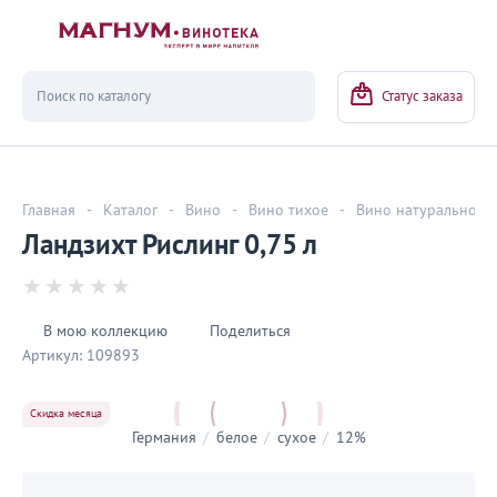
Вернуться
Статус заказа
Главная
-
Каталог
-
Вино
-
Вино тихое
-
Вино натуральное
Ландзихт Рислинг 0,75 л
В мою коллекцию
Поделиться
Артикул:
109893
Скидка месяца
Германия
/
белое
/
сухое
/
12%