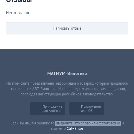
Нет отзывов
Написать отзыв
МАГНУМ-Винотека
На этом сайте представлена информация о товарах, которые продаются
в магазинах МАВТ-Винотека. Мы не продаем алкоголь дистанционно,
соблюдая действующее российское законодательство.
Приложение
Приложение
для Android
для iOS
Если вы нашли ошибку, то
выделите
это слово или фотографию
и
нажмите
Ctrl+Enter