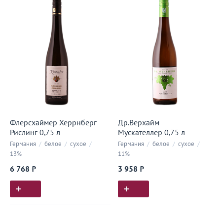
Флерсхаймер Херрнберг
Др.Верхайм
Рислинг 0,75 л
Мускателлер 0,75 л
Германия
/
белое
/
сухое
/
Германия
/
белое
/
сухое
/
13%
11%
6 768 ₽
3 958 ₽