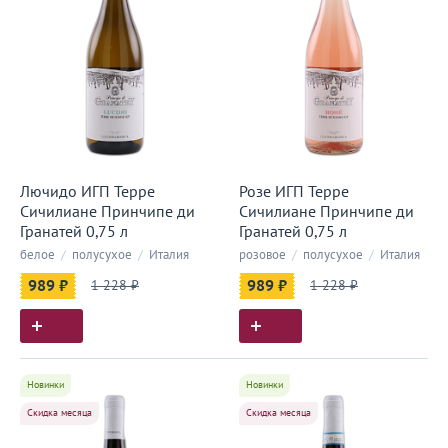
Лючидо ИГП Терре
Розе ИГП Терре
Сичилиане Принчипе ди
Сичилиане Принчипе ди
Гранатей 0,75 л
Гранатей 0,75 л
белое
/
полусухое
/
Италия
розовое
/
полусухое
/
Италия
989 ₽
1 228 ₽
989 ₽
1 228 ₽
Новинки
Новинки
Скидка месяца
Скидка месяца