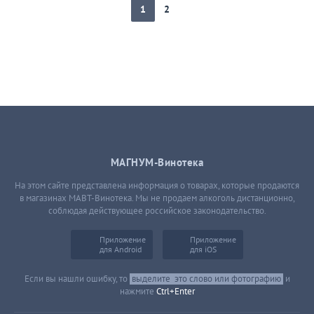
1
2
МАГНУМ-Винотека
На этом сайте представлена информация о товарах, которые продаются
в магазинах МАВТ-Винотека. Мы не продаем алкоголь дистанционно,
соблюдая действующее российское законодательство.
Приложение
Приложение
для Android
для iOS
Если вы нашли ошибку, то
выделите
это слово или фотографию
и
нажмите
Ctrl+Enter