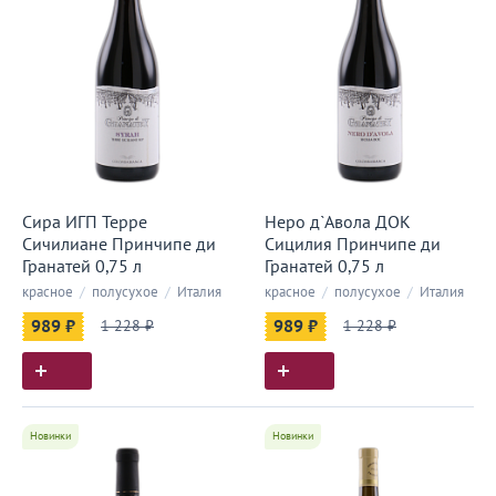
Сира ИГП Терре
Неро д`Авола ДОК
Сичилиане Принчипе ди
Сицилия Принчипе ди
Гранатей 0,75 л
Гранатей 0,75 л
красное
/
полусухое
/
Италия
красное
/
полусухое
/
Италия
989 ₽
1 228 ₽
989 ₽
1 228 ₽
Новинки
Новинки