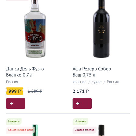
Данса Дель Фуэго
Афа Резерв Собер
Бланко 0,7 л
Баш 0,75 л
Россия
красное
/
сухое
/
Россия
999 ₽
1 589 ₽
2 171 ₽
Новинки
Новинки
Самая низкая цена
Скидка месяца