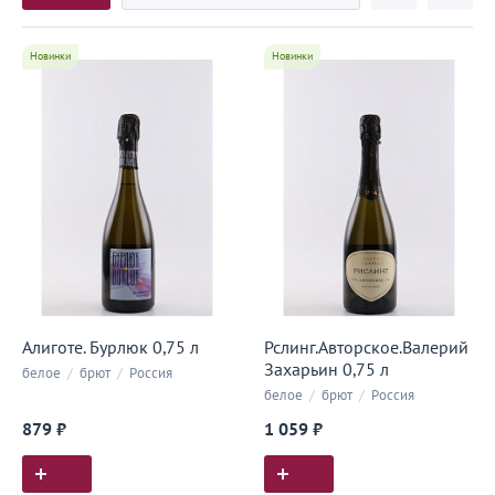
Новинки
Новинки
Алиготе. Бурлюк 0,75 л
Рслинг.Авторское.Валерий
Захарьин 0,75 л
белое
/
брют
/
Россия
белое
/
брют
/
Россия
879 ₽
1 059 ₽