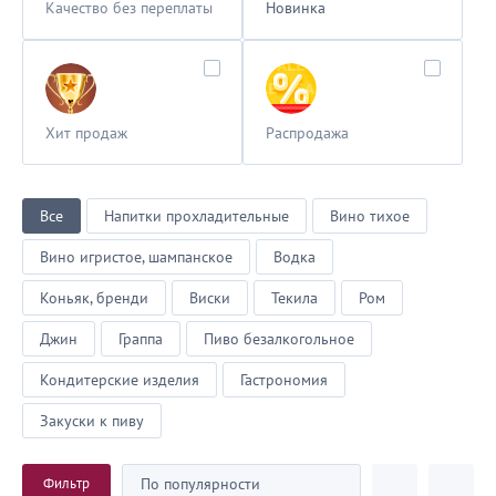
Качество без переплаты
Новинка
Хит продаж
Распродажа
Все
Напитки прохладительные
Вино тихое
Вино игристое, шампанское
Водка
Коньяк, бренди
Виски
Текила
Ром
Джин
Граппа
Пиво безалкогольное
Кондитерские изделия
Гастрономия
Закуски к пиву
Фильтр
По популярности