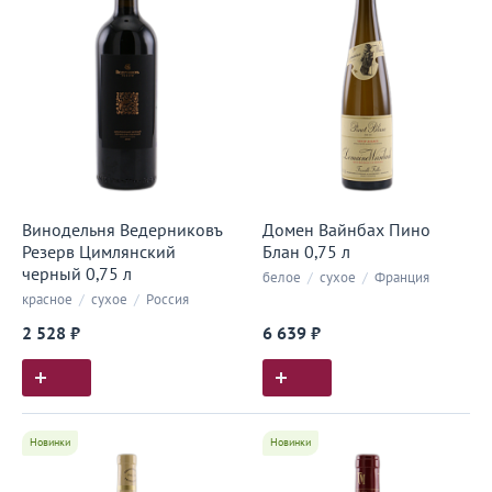
Винодельня Ведерниковъ
Домен Вайнбах Пино
Резерв Цимлянский
Блан 0,75 л
черный 0,75 л
белое
/
сухое
/
Франция
красное
/
сухое
/
Россия
2 528 ₽
6 639 ₽
Новинки
Новинки