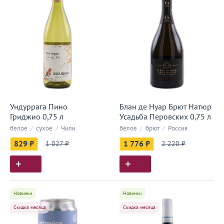
Ундуррага Пино
Блан де Нуар Брют Натюр
Гриджио 0,75 л
Усадьба Перовских 0,75 л
белое
/
сухое
/
Чили
белое
/
брют
/
Россия
829 ₽
1 027 ₽
1 776 ₽
2 220 ₽
Новинки
Новинки
Скидка месяца
Скидка месяца