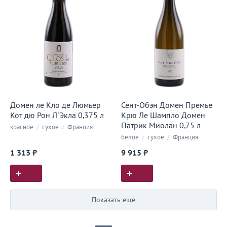
Домен ле Кло де Люмьер
Сент-Обэн Домен Премье
Кот дю Рон Л`Экла 0,375 л
Крю Ле Шампло Домен
Патрик Миолан 0,75 л
красное
/
сухое
/
Франция
белое
/
сухое
/
Франция
1 313 ₽
9 915 ₽
Показать еще