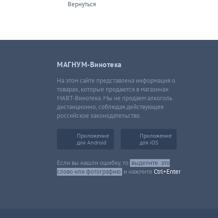
Вернуться
МАГНУМ-Винотека
На этом сайте представлена информация о
товарах, которые продаются в магазинах
МАВТ-Винотека. Мы не продаем алкоголь
дистанционно, соблюдая действующее
российское законодательство.
Приложение
Приложение
для Android
для iOS
Если вы нашли ошибку, то
выделите
это
слово или фотографию
и нажмите
Ctrl+Enter