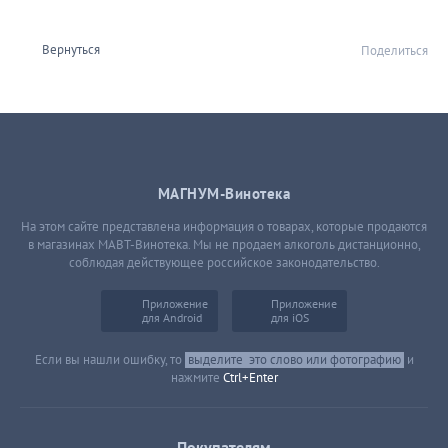
Вернуться
Поделиться
МАГНУМ-Винотека
На этом сайте представлена информация о товарах, которые продаются
в магазинах МАВТ-Винотека. Мы не продаем алкоголь дистанционно,
соблюдая действующее российское законодательство.
Приложение
Приложение
для Android
для iOS
Если вы нашли ошибку, то
выделите
это слово или фотографию
и
нажмите
Ctrl+Enter