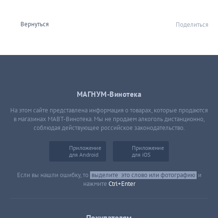
Вернуться
Поделиться
МАГНУМ-Винотека
На этом сайте представлена информация о товарах, которые продаются
в магазинах МАВТ-Винотека. Мы не продаем алкоголь дистанционно,
соблюдая действующее российское законодательство.
Приложение
Приложение
для Android
для iOS
Если вы нашли ошибку, то
выделите
это слово или фотографию
и
нажмите
Ctrl+Enter