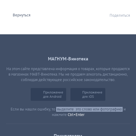
Вернуться
Поделиться
МАГНУМ-Винотека
На этом сайте представлена информация о товарах, которые продаются
в магазинах МАВТ-Винотека. Мы не продаем алкоголь дистанционно,
соблюдая действующее российское законодательство.
Приложение
Приложение
для Android
для iOS
Если вы нашли ошибку, то
выделите
это слово или фотографию
и
нажмите
Ctrl+Enter