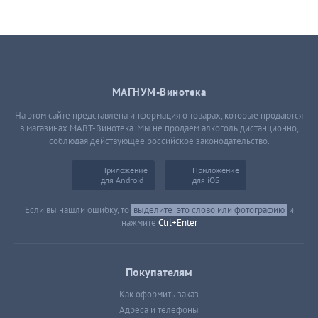
МАГНУМ-Винотека
На этом сайте представлена информация о товарах, которые продаются
в магазинах МАВТ-Винотека. Мы не продаем алкоголь дистанционно,
соблюдая действующее российское законодательство.
Приложение
Приложение
для Android
для iOS
Если вы нашли ошибку, то
выделите
это слово или фотографию
и
нажмите
Ctrl+Enter
Покупателям
Как оформить заказ
Адреса и телефоны