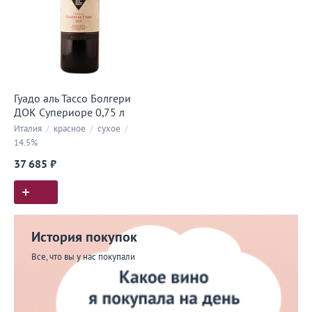
Гуадо аль Тассо Болгери
ДОК Супериоре 0,75 л
Италия
/
красное
/
сухое
/
14.5%
37 685 ₽
История покупок
Все, что вы у нас покупали