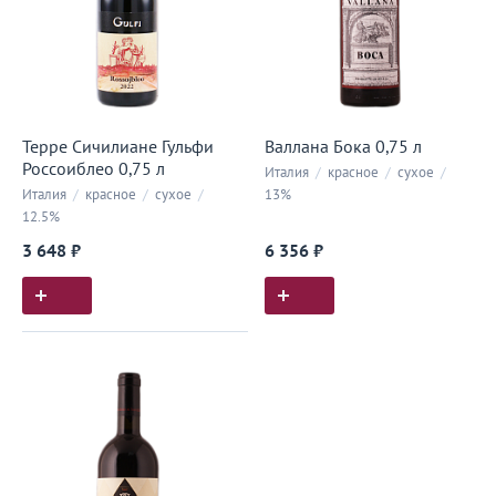
Терре Сичилиане Гульфи
Валлана Бока 0,75 л
Россоиблео 0,75 л
Италия
/
красное
/
сухое
/
Италия
/
красное
/
сухое
/
13%
12.5%
3 648 ₽
6 356 ₽