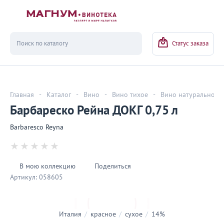
Вернуться
Статус заказа
Главная
-
Каталог
-
Вино
-
Вино тихое
-
Вино натуральное
Барбареско Рейна ДОКГ 0,75 л
Barbaresco Reyna
В мою коллекцию
Поделиться
Артикул:
058605
Италия
/
красное
/
сухое
/
14%