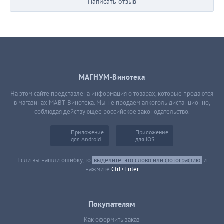
Написать отзыв
МАГНУМ-Винотека
На этом сайте представлена информация о товарах, которые продаются
в магазинах МАВТ-Винотека. Мы не продаем алкоголь дистанционно,
соблюдая действующее российское законодательство.
Приложение
Приложение
для Android
для iOS
Если вы нашли ошибку, то
выделите
это слово или фотографию
и
нажмите
Ctrl+Enter
Покупателям
Как оформить заказ