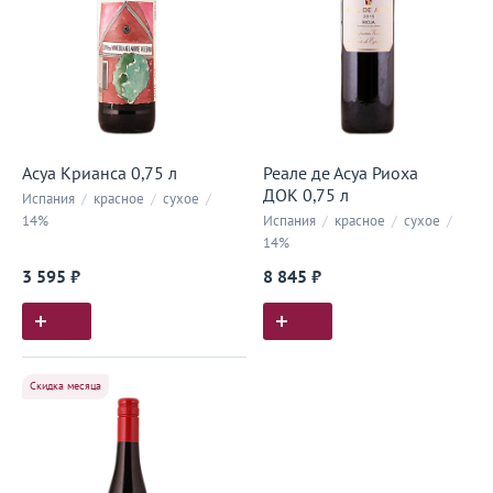
Асуа Крианса 0,75 л
Реале де Асуа Риоха
ДОК 0,75 л
Испания
/
красное
/
сухое
/
14%
Испания
/
красное
/
сухое
/
14%
3 595 ₽
8 845 ₽
Скидка месяца