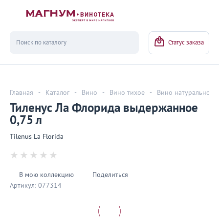
Вернуться
Статус заказа
Главная
-
Каталог
-
Вино
-
Вино тихое
-
Вино натуральное
Тиленус Ла Флорида выдержанное
0,75 л
Tilenus La Florida
В мою коллекцию
Поделиться
Артикул:
077314