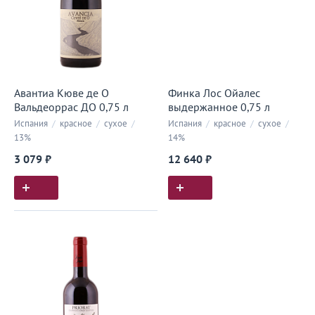
Авантиа Кюве де О
Финка Лос Ойалес
Вальдеоррас ДО 0,75 л
выдержанное 0,75 л
Испания
/
красное
/
сухое
/
Испания
/
красное
/
сухое
/
13%
14%
3 079 ₽
12 640 ₽