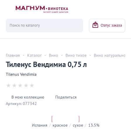
Вернуться
Статус заказа
Главная
-
Каталог
-
Вино
-
Вино тихое
-
Вино натуральное
Тиленус Вендимиа 0,75 л
Tilenus Vendimia
В мою коллекцию
Поделиться
Артикул:
077342
Испания
/
красное
/
сухое
/
13.5%