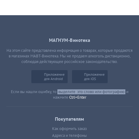
МАГНУМ-Винотека
На этом сайте представлена информация о товарах, которые продаются
в магазинах МАВТ-Винотека. Мы не продаем алкоголь дистанционно,
соблюдая действующее российское законодательство.
Приложение
Приложение
для Android
для iOS
Если вы нашли ошибку, то
выделите
это слово или фотографию
и
нажмите
Ctrl+Enter
Покупателям
Как оформить заказ
Адреса и телефоны