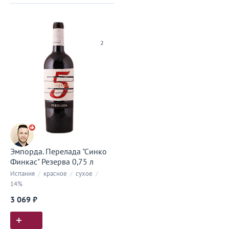
2
Эмпорда. Перелада "Синко
Финкас" Резерва 0,75 л
Испания
/
красное
/
сухое
/
14%
3 069 ₽