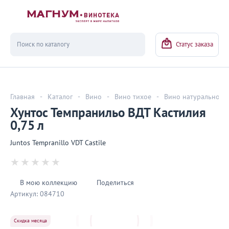
Вернуться
Статус заказа
Главная
-
Каталог
-
Вино
-
Вино тихое
-
Вино натуральное
Хунтос Темпранильо ВДТ Кастилия
0,75 л
Juntos Tempranillo VDT Castile
В мою коллекцию
Поделиться
Артикул:
084710
Скидка месяца