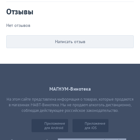
Отзывы
Нет отзывов
Написать отзыв
МАГНУМ-Винотека
На этом сайте представлена информация о товарах, которые продаются
в магазинах МАВТ-Винотека. Мы не продаем алкоголь дистанционно,
соблюдая действующее российское законодательство.
Приложение
Приложение
для Android
для iOS