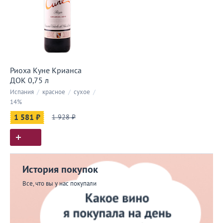
Риоха Куне Крианса
ДОК 0,75 л
Испания
/
красное
/
сухое
/
14%
1 581 ₽
1 928 ₽
История покупок
Все, что вы у нас покупали