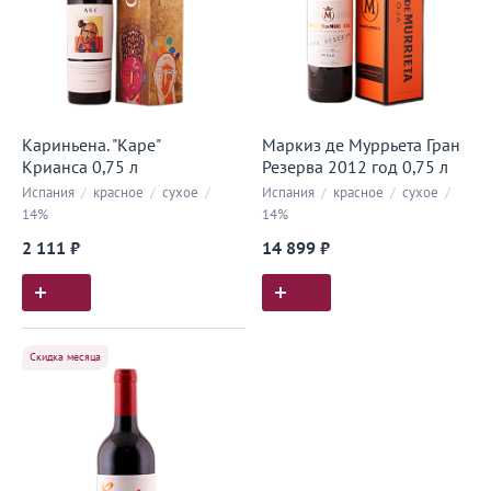
Кариньена. "Каре"
Маркиз де Муррьета Гран
Крианса 0,75 л
Резерва 2012 год 0,75 л
Испания
/
красное
/
сухое
/
Испания
/
красное
/
сухое
/
14%
14%
2 111 ₽
14 899 ₽
Скидка месяца