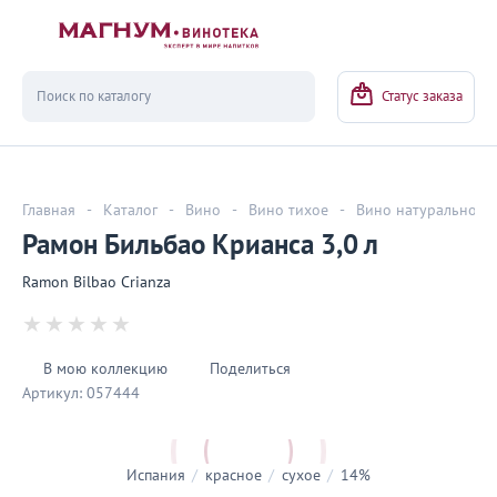
Вернуться
Статус заказа
Главная
-
Каталог
-
Вино
-
Вино тихое
-
Вино натуральное
Рамон Бильбао Крианса 3,0 л
Ramon Bilbao Crianza
В мою коллекцию
Поделиться
Артикул:
057444
Испания
/
красное
/
сухое
/
14%