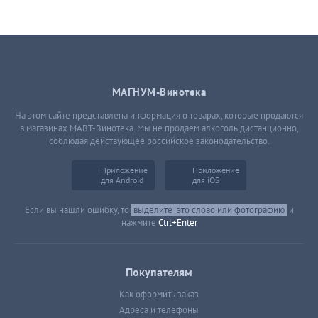
МАГНУМ-Винотека
На этом сайте представлена информация о товарах, которые продаются
в магазинах МАВТ-Винотека. Мы не продаем алкоголь дистанционно,
соблюдая действующее российское законодательство.
Приложение
Приложение
для Android
для iOS
Если вы нашли ошибку, то
выделите
это слово или фотографию
и
нажмите
Ctrl+Enter
Покупателям
Как оформить заказ
Адреса и телефоны