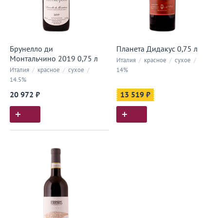
Брунелло ди
Планета Дидакус 0,75 л
Монтальчино 2019 0,75 л
Италия
/
красное
/
сухое
/
Италия
/
красное
/
сухое
/
14%
14.5%
20 972 ₽
13 519 ₽