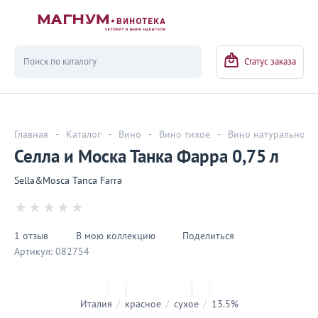
Вернуться
Статус заказа
Главная
-
Каталог
-
Вино
-
Вино тихое
-
Вино натуральное
Селла и Моска Танка Фарра 0,75 л
Sella&Mosca Tanca Farra
1 отзыв
В мою коллекцию
Поделиться
Артикул:
082754
Италия
/
красное
/
сухое
/
13.5%