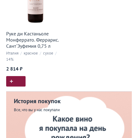
Руке ди Кастаньоле
Монферрато. Феррарис.
Сант`Эуфемия 0,75 л
Италия
/
красное
/
сухое
/
14%
2 814 ₽
История покупок
Все, что вы у нас покупали