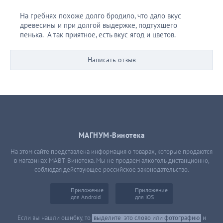
На гребнях похоже долго бродило, что дало вкус
древесины и при долгой выдержке, подтухшего
пенька. А так приятное, есть вкус ягод и цветов.
Написать отзыв
МАГНУМ-Винотека
На этом сайте представлена информация о товарах, которые продаются
в магазинах МАВТ-Винотека. Мы не продаем алкоголь дистанционно,
соблюдая действующее российское законодательство.
Приложение
Приложение
для Android
для iOS
Если вы нашли ошибку, то
выделите
это слово или фотографию
и