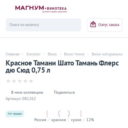
Вернуться
Статус заказа
Главная
-
Каталог
-
Вино
-
Вино тихое
-
Вино натуральное
Красное Тамани Шато Тамань Флерс
дю Сюд 0,75 л
В мою коллекцию
Поделиться
Артикул:
081262
Хит продаж
Россия
/
красное
/
сухое
/
12%