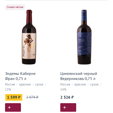
Скидка месяца
Эндемы Каберне
Цимлянский черный
Фран 0,75 л
Ведерниковъ 0,75 л
Россия
/
красное
/
сухое
/
Россия
/
красное
/
сухое
/
13%
14%
1 599 ₽
2 079 ₽
2 326 ₽