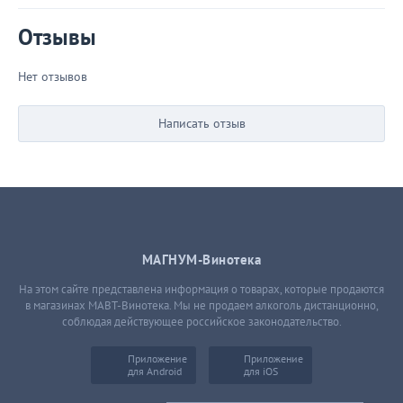
Отзывы
Нет отзывов
Написать отзыв
МАГНУМ-Винотека
На этом сайте представлена информация о товарах, которые продаются
в магазинах МАВТ-Винотека. Мы не продаем алкоголь дистанционно,
соблюдая действующее российское законодательство.
Приложение
Приложение
для Android
для iOS