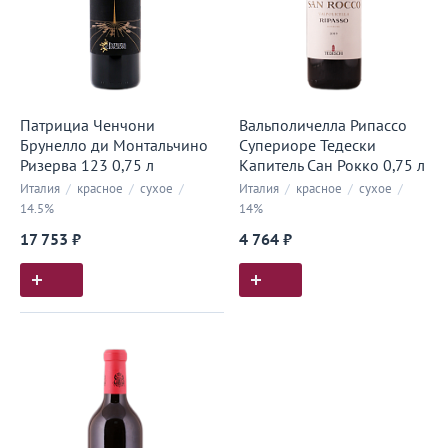
Патрициа Ченчони
Вальполичелла Рипассо
Брунелло ди Монтальчино
Супериоре Тедески
Ризерва 123 0,75 л
Капитель Сан Рокко 0,75 л
Италия
/
красное
/
сухое
/
Италия
/
красное
/
сухое
/
14.5%
14%
17 753 ₽
4 764 ₽