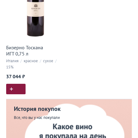
Бизерно Тоскана
ИГТ 0,75 л
Италия
/
красное
/
сухое
/
15%
37 044 ₽
История покупок
Все, что вы у нас покупали