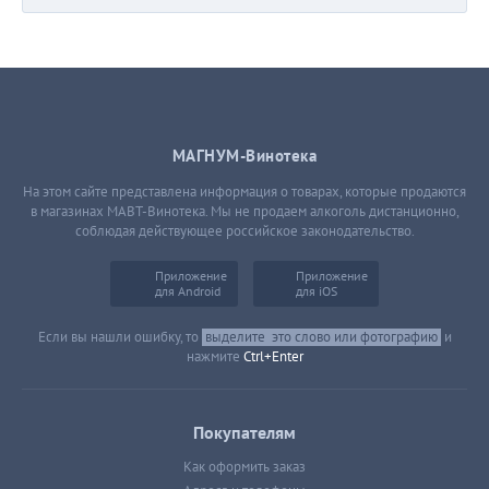
МАГНУМ-Винотека
На этом сайте представлена информация о товарах, которые продаются
в магазинах МАВТ-Винотека. Мы не продаем алкоголь дистанционно,
соблюдая действующее российское законодательство.
Приложение
Приложение
для Android
для iOS
Если вы нашли ошибку, то
выделите
это слово или фотографию
и
нажмите
Ctrl+Enter
Покупателям
Как оформить заказ