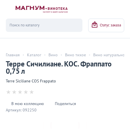
Вернуться
Статус заказа
Главная
-
Каталог
-
Вино
-
Вино тихое
-
Вино натуральное
Терре Сичилиане. КОС. Фраппато
0,75 л
Terre Siciliane COS Frappato
В мою коллекцию
Поделиться
Артикул:
092250