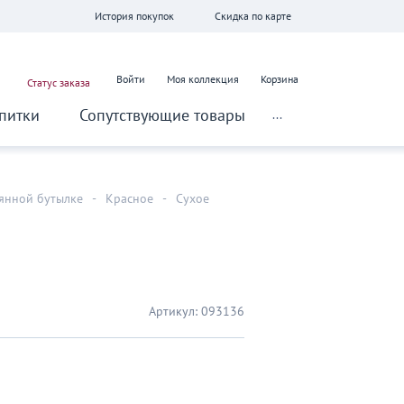
История покупок
Скидка по карте
Войти
Моя коллекция
Корзина
Статус заказа
питки
Сопутствующие товары
...
лянной бутылке
-
Красное
-
Сухое
Артикул:
093136