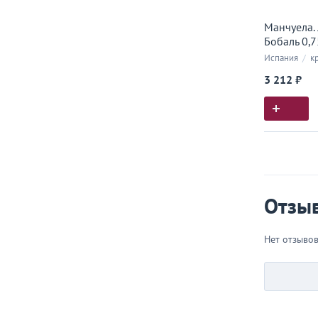
Манчуела. 
Бобаль 0,7
Испания
/
кр
3 212 ₽
Истор
Все, что
Отзы
Нет отзыво