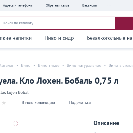
...
Адреса и телефоны
Обратная связь
Вакансии
пкие напитки
Пиво и сидр
Безалкогольные на
Каталог
-
Вино
-
Вино тихое
-
Вино натуральное
-
Вино в стек
ела. Кло Лохен. Бобаль 0,75 л
los Lojen Bobal
В мою коллекцию
Поделиться
Описание