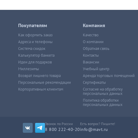
Покупателям
Компания
Как оформить заказ
Качество
Адреса и телефоны
О компании
Система скидок
Обратная связь
Калькулятор банкета
Контакты
Идеи для подарков
Вакансии
Миллезимы
Учебный центр
Возврат лишнего товара
Аренда торговых помещений
Персональные рекомендации
Сертификаты
Корпоративным клиентам
Согласие на обработку
персональных данных
Политика обработки
персональных данных
Звонок по России
Есть вопрос? Пишите!
8 800 222-40-20
info@mavt.ru