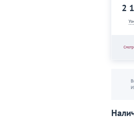
2 
Уз
Смотр
В
И
Налич