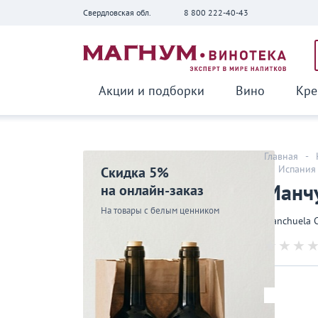
Свердловская обл.
8 800 222-40-43
Вернуться
Акции и подборки
Вино
Кре
Главная
-
-
Испания
Скидка 5%
Манчу
на онлайн-заказ
На товары с белым ценником
Manchuela C