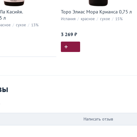
Ла Касийя.
Торо Элиас Мора Крианса 0,75 л
5 л
Испания
/
красное
/
сухое
/
15%
асное
/
сухое
/
13%
3 269 ₽
ия покупок
 вы у нас покупали
вы
в
Написать отзыв