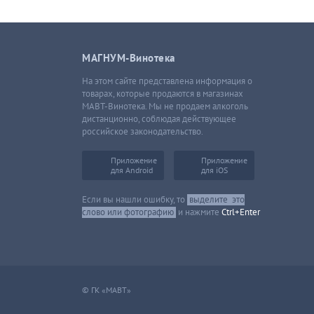
МАГНУМ-Винотека
На этом сайте представлена информация о
товарах, которые продаются в магазинах
МАВТ-Винотека. Мы не продаем алкоголь
дистанционно, соблюдая действующее
российское законодательство.
Приложение
Приложение
для Android
для iOS
Если вы нашли ошибку, то
выделите
это
слово или фотографию
и нажмите
Ctrl+Enter
© ГК «МАВТ»