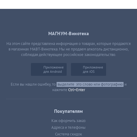
МАГНУМ-Винотека
На этом сайте представлена информация о товарах, которые продаются
в магазинах МАВТ-Винотека. Мы не продаем алкоголь дистанционно,
соблюдая действующее российское законодательство.
Приложение
Приложение
для Android
для iOS
Если вы нашли ошибку, то
выделите
это слово или фотографию
и
нажмите
Ctrl+Enter
Покупателям
Как оформить заказ
Адреса и телефоны
Система скидок