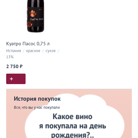
Куатро Пасос 0,75 л
Испания
/
красное
/
сухое
/
13%
2 750 ₽
История покупок
Все, что вы у нас покупали