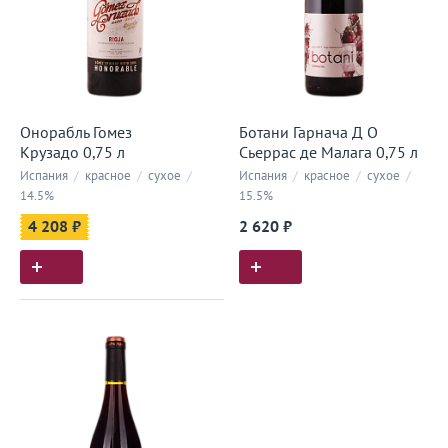
Онорабль Гомез
Ботани Гарнача Д О
Крузадо 0,75 л
Сьеррас де Малага 0,75 л
Испания
/
красное
/
сухое
/
Испания
/
красное
/
сухое
/
14.5%
15.5%
4 208 ₽
2 620 ₽