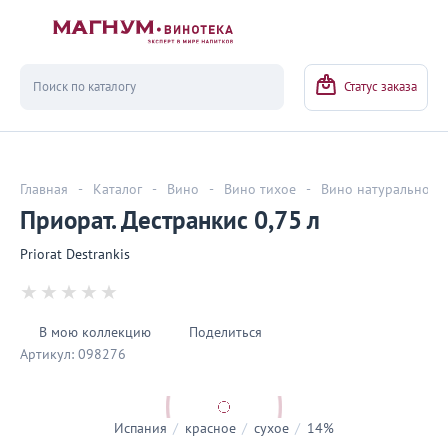
Вернуться
Статус заказа
Главная
-
Каталог
-
Вино
-
Вино тихое
-
Вино натуральное
Приорат. Дестранкис 0,75 л
Priorat Destrankis
В мою коллекцию
Поделиться
Артикул:
098276
Испания
/
красное
/
сухое
/
14%