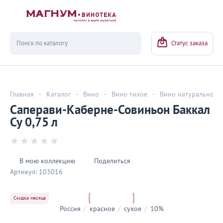
Вернуться
Статус заказа
Главная
-
Каталог
-
Вино
-
Вино тихое
-
Вино натуральное
Саперави-Каберне-Совиньон Баккал
Су 0,75 л
В мою коллекцию
Поделиться
Артикул:
103016
Скидка месяца
Россия
/
красное
/
сухое
/
10%