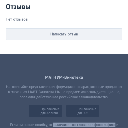
Отзывы
Нет отзывов
Написать отзыв
МАГНУМ-Винотека
На этом сайте представлена информация о товарах, которые продаются
в магазинах МАВТ-Винотека. Мы не продаем алкоголь дистанционно,
соблюдая действующее российское законодательство.
Приложение
Приложение
для Android
для iOS
Если вы нашли ошибку, то
выделите
это слово или фотографию
и