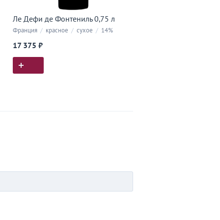
Ле Дефи де Фонтениль 0,75 л
Франция
/
красное
/
сухое
/
14%
17 375 ₽