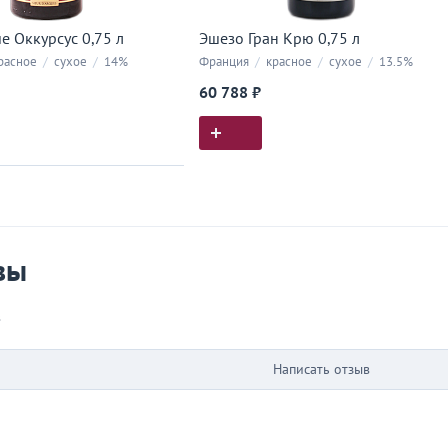
е Оккурсус 0,75 л
Эшезо Гран Крю 0,75 л
расное
/
сухое
/
14%
Франция
/
красное
/
сухое
/
13.5%
60 788 ₽
ия покупок
 вы у нас покупали
вы
в
Написать отзыв