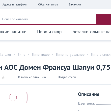
...
Адреса и телефоны
Обратная связь
Вакансии
пкие напитки
Пиво и сидр
Безалкогольные на
Каталог
-
Вино
-
Вино тихое
-
Вино натуральное
-
Вино в стек
я
 АОС Домен Франсуа Шапуи 0,75
В мою коллекцию
Поделиться
Описание
Цвет вина: