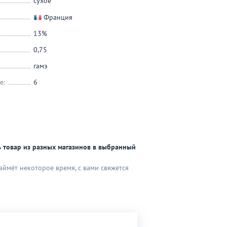
сухое
Франция
13%
0,75
гамэ
е:
6
 товар из разных магазинов в выбранный
аймёт некоторое время, с вами свяжется