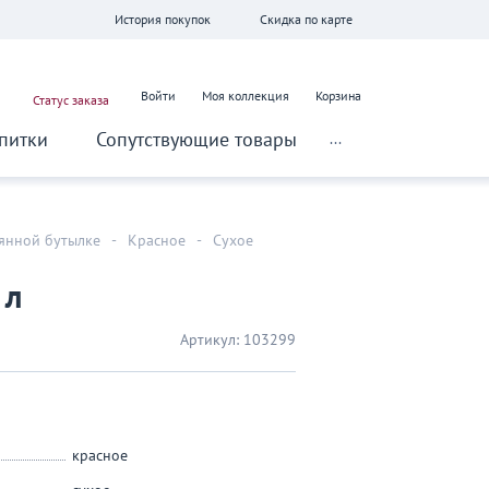
История покупок
Скидка по карте
Войти
Моя коллекция
Корзина
Статус заказа
питки
Сопутствующие товары
...
лянной бутылке
-
Красное
-
Сухое
 л
Артикул:
103299
красное