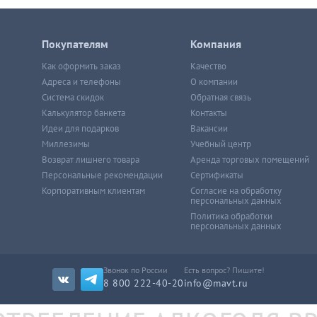
Покупателям
Компания
Как оформить заказ
Качество
Адреса и телефоны
О компании
Система скидок
Обратная связь
Калькулятор банкета
Контакты
Идеи для подарков
Вакансии
Миллезимы
Учебный центр
Возврат лишнего товара
Аренда торговых помещений
Персональные рекомендации
Сертификаты
Корпоративным клиентам
Согласие на обработку
персональных данных
Политика обработки
персональных данных
Звонок по России
Есть вопрос? Пишите!
8 800 222-40-20
info@mavt.ru