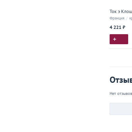
Ток э Клош
Франция
/
к
4 221 ₽
Истор
Все, что
Отзы
Нет отзыво