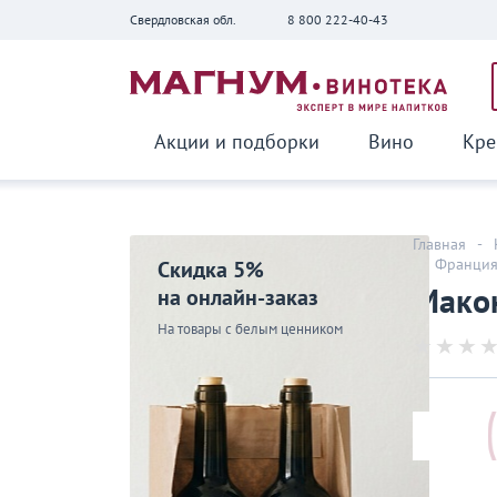
Свердловская обл.
8 800 222-40-43
Вернуться
Акции и подборки
Вино
Кре
Главная
-
-
Франци
Скидка 5%
Макон
на онлайн-заказ
На товары с белым ценником