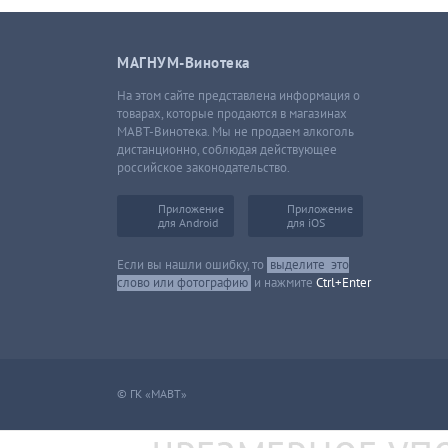
МАГНУМ-Винотека
На этом сайте представлена информация о
товарах, которые продаются в магазинах
МАВТ-Винотека. Мы не продаем алкоголь
дистанционно, соблюдая действующее
российское законодательство.
Приложение
Приложение
для Android
для iOS
Если вы нашли ошибку, то
выделите
это
слово или фотографию
и нажмите
Ctrl+Enter
© ГК «МАВТ»