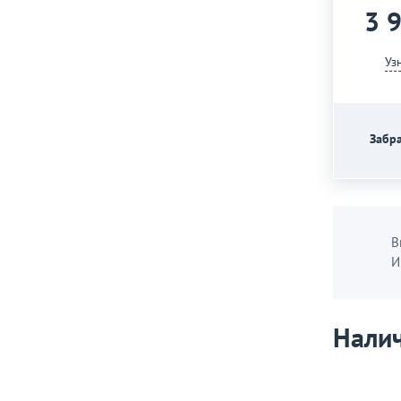
3 
Уз
Забра
В
И
Налич