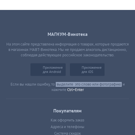
МАГНУМ-Винотека
На этом сайте представлена информация о товарах, которые продаются
в магазинах МАВТ-Винотека. Мы не продаем алкоголь дистанционно,
соблюдая действующее российское законодательство.
Приложение
Приложение
для Android
для iOS
Если вы нашли ошибку, то
выделите
это слово или фотографию
и
нажмите
Ctrl+Enter
Покупателям
Как оформить заказ
Адреса и телефоны
Система скидок