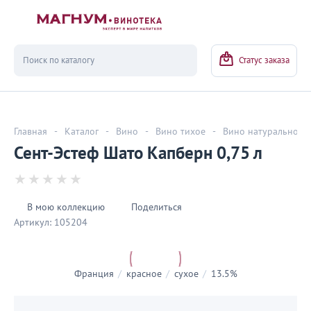
Вернуться
Статус заказа
Главная
-
Каталог
-
Вино
-
Вино тихое
-
Вино натуральное
Сент-Эстеф Шато Капберн 0,75 л
В мою коллекцию
Поделиться
Артикул:
105204
Франция
/
красное
/
сухое
/
13.5%