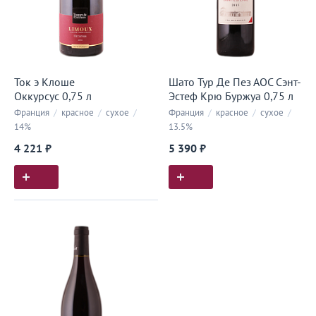
Ток э Клоше
Шато Тур Де Пез АОС Сэнт-
Оккурсус 0,75 л
Эстеф Крю Буржуа 0,75 л
Франция
/
красное
/
сухое
/
Франция
/
красное
/
сухое
/
14%
13.5%
4 221 ₽
5 390 ₽