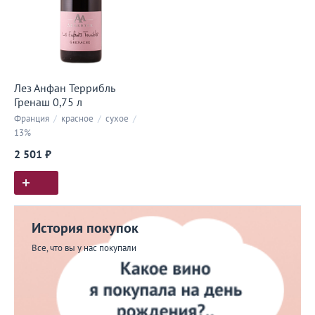
Лез Анфан Террибль
Гренаш 0,75 л
Франция
/
красное
/
сухое
/
13%
2 501 ₽
История покупок
Все, что вы у нас покупали