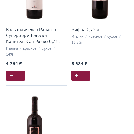
Вальполичелла Рипассо
Чифра 0,75 л
Супериоре Тедески
Италия
/
красное
/
сухое
/
Капитель Сан Рокко 0,75 л
13.5%
Италия
/
красное
/
сухое
/
14%
4 764 ₽
8 384 ₽