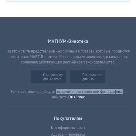
МАГНУМ-Винотека
На этом сайте представлена информация о товарах, которые продаются
в магазинах МАВТ-Винотека. Мы не продаем алкоголь дистанционно,
соблюдая действующее российское законодательство.
Приложение
Приложение
для Android
для iOS
Если вы нашли ошибку, то
выделите
это слово или фотографию
и
нажмите
Ctrl+Enter
Покупателям
Как оформить заказ
Адреса и телефоны