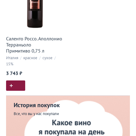
Саленто Россо. Аполлонио
Терраньоло
Примитиво 0,75 л
Италия
/
красное
/
сухое
/
15%
3 743 ₽
История покупок
Все, что вы у нас покупали