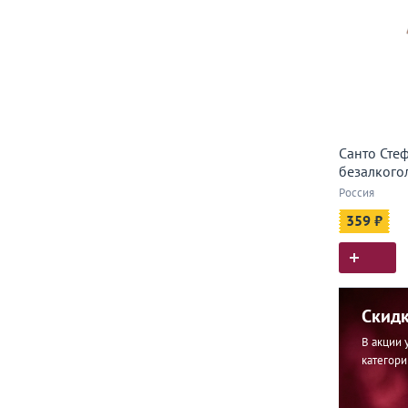
Санто Сте
безалкого
Россия
359 ₽
Скидк
В акции 
категори