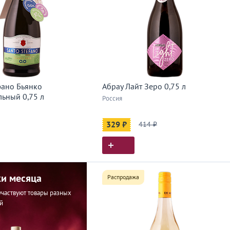
фано Бьянко
Абрау Лайт Зеро 0,75 л
льный 0,75 л
Россия
329 ₽
414 ₽
и месяца
Распродажа
участвуют товары разных
й