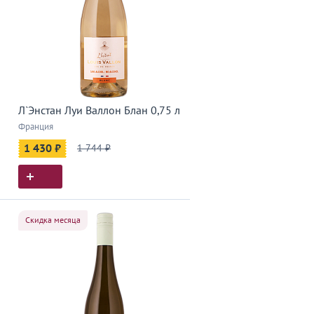
Л`Энстан Луи Валлон Блан 0,75 л
Франция
1 430 ₽
1 744 ₽
Скидка месяца