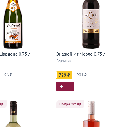
Шардоне 0,75 л
Энджой Ит Мерло 0,75 л
Германия
1 196 ₽
729 ₽
904 ₽
яца
Скидка месяца