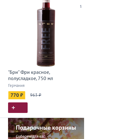
1
"Бри" Фри красное,
полусладкое, 750 мл
Германия
770 ₽
963 ₽
Подарочные корзины
Соберем для вас