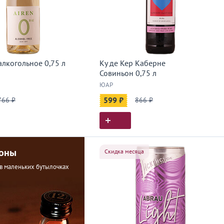
алкогольное 0,75 л
Ку де Кер Каберне
Совиньон 0,75 л
ЮАР
766 ₽
599 ₽
866 ₽
оны
Скидка месяца
в маленьких бутылочках