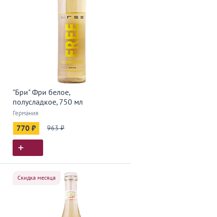
"Бри" Фри белое,
полусладкое, 750 мл
Германия
770 ₽
963 ₽
Скидка месяца