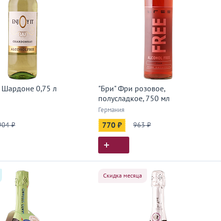
 Шардоне 0,75 л
"Бри" Фри розовое,
полусладкое, 750 мл
Германия
904 ₽
770 ₽
963 ₽
Скидка месяца