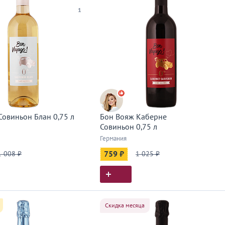
1
Совиньон Блан 0,75 л
Бон Вояж Каберне
Совиньон 0,75 л
Германия
1 008 ₽
759 ₽
1 025 ₽
Скидка месяца