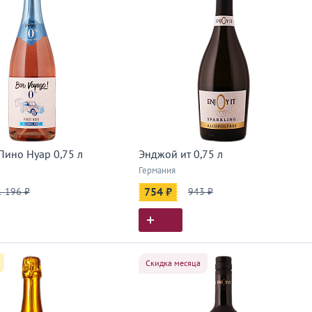
Пино Нуар 0,75 л
Энджой ит 0,75 л
Германия
1 196 ₽
754 ₽
943 ₽
Скидка месяца