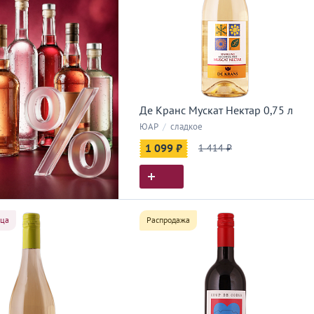
Де Кранс Мускат Нектар 0,75 л
ЮАР
/
сладкое
1 099 ₽
1 414 ₽
яца
Распродажа