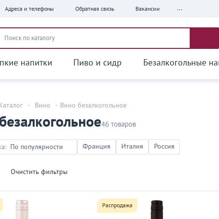
...
Адреса и телефоны
Обратная связь
Вакансии
пкие напитки
Пиво и сидр
Безалкогольные на
Каталог
-
Вино
-
Вино безалкогольное
безалкогольное
46 товаров
Франция
Италия
Россия
а:
По популярности
очиcтить фильтры
Распродажа