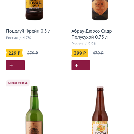
Поцелуй Фрейи 0,5 л
Абрау-Дюрсо Сидр
Полусухой 0.75 л
Россия
/
4.7%
Россия
/
5.5%
229 ₽
279 ₽
399 ₽
479 ₽
Скидка месяца