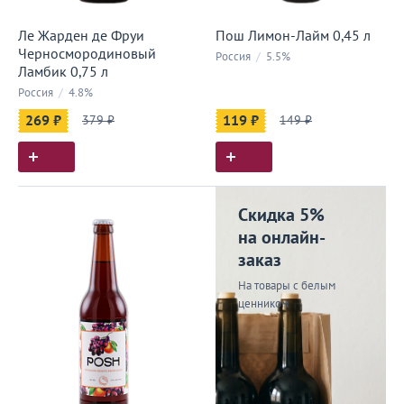
Ле Жарден де Фруи
Пош Лимон-Лайм 0,45 л
Черносмородиновый
Россия
/
5.5%
Ламбик 0,75 л
Россия
/
4.8%
269 ₽
379 ₽
119 ₽
149 ₽
Скидка 5%
на онлайн-
заказ
На товары с белым
ценником