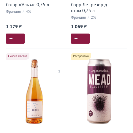
Сотэр д’Альзас 0,75 л
Сорр Ле трезор д
отом 0,75 л
Франция
/
4%
Франция
/
2%
1 179 ₽
1 069 ₽
Скидка месяца
Распродажа
1