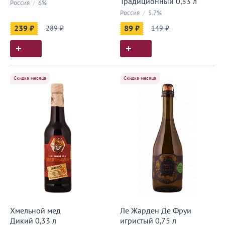
Традиционный 0,33 л
Россия
/
6%
Россия
/
5.7%
239 ₽
289 ₽
89 ₽
149 ₽
Скидка месяца
Скидка месяца
Хмельной мед
Ле Жарден Де Фруи
Дикий 0,33 л
игристый 0,75 л