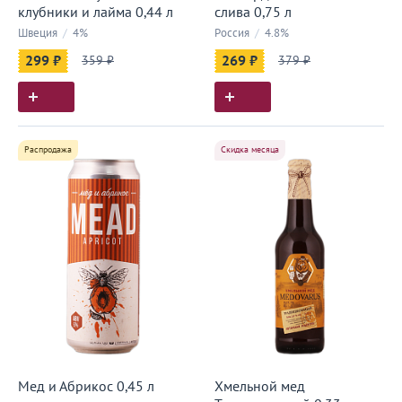
клубники и лайма 0,44 л
слива 0,75 л
Швеция
/
4%
Россия
/
4.8%
299 ₽
359 ₽
269 ₽
379 ₽
Распродажа
Скидка месяца
Мед и Абрикос 0,45 л
Хмельной мед