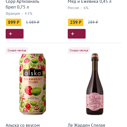
Сорр Артизаналь
Мед и Ежевика 0,45 л
брют 0,75 л
Россия
/
6%
Франция
/
4.5%
899 ₽
1 089 ₽
239 ₽
289 ₽
Скидка месяца
Скидка месяца
Альска со вкусом
Ле Жарден Спелая