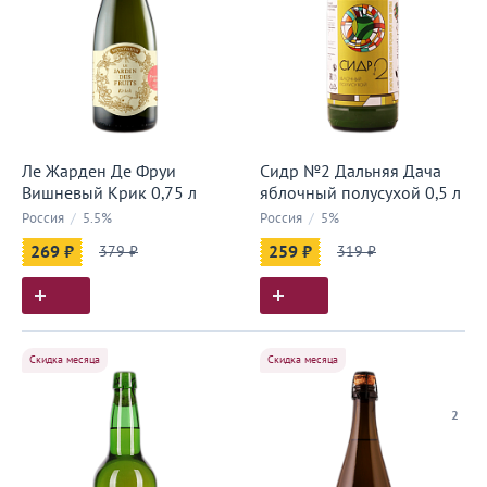
Ле Жарден Де Фруи
Сидр №2 Дальняя Дача
Вишневый Крик 0,75 л
яблочный полусухой 0,5 л
Россия
/
5.5%
Россия
/
5%
269 ₽
379 ₽
259 ₽
319 ₽
Скидка месяца
Скидка месяца
2