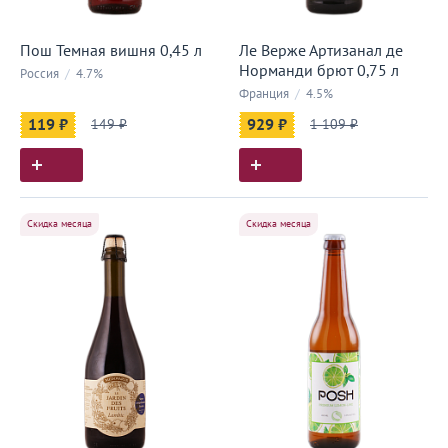
Пош Темная вишня 0,45 л
Ле Верже Артизанал де
Норманди брют 0,75 л
Россия
/
4.7%
Франция
/
4.5%
119 ₽
149 ₽
929 ₽
1 109 ₽
Скидка месяца
Скидка месяца