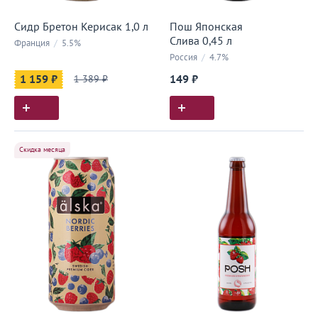
Сидр Бретон Керисак 1,0 л
Пош Японская
Слива 0,45 л
Франция
/
5.5%
Россия
/
4.7%
1 159 ₽
1 389 ₽
149 ₽
Скидка месяца