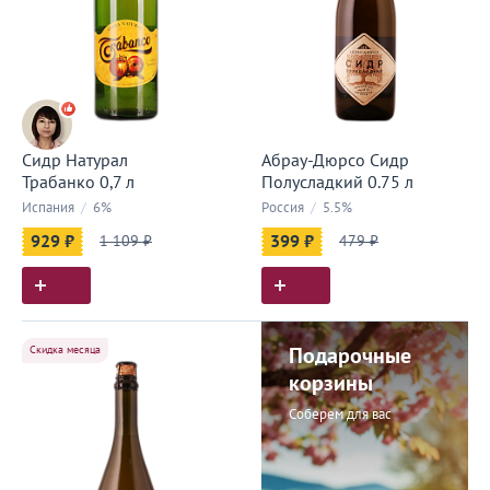
Сидр Натурал
Абрау-Дюрсо Сидр
Трабанко 0,7 л
Полусладкий 0.75 л
Испания
/
6%
Россия
/
5.5%
929 ₽
1 109 ₽
399 ₽
479 ₽
Скидка месяца
Подарочные
корзины
Соберем для вас