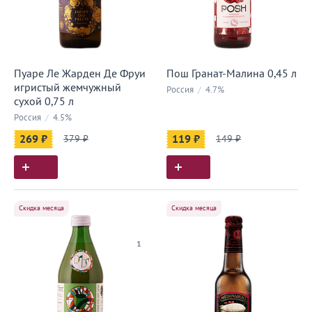
Пуаре Ле Жарден Де Фруи
Пош Гранат-Малина 0,45 л
игристый жемчужный
Россия
/
4.7%
сухой 0,75 л
Россия
/
4.5%
269 ₽
379 ₽
119 ₽
149 ₽
Скидка месяца
Скидка месяца
1