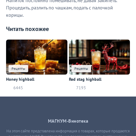
Напиток постоянно помешивать, не давая закипеть.
Процедить, разлить по чашкам, подать с палочкой
корицы.
Читать похожее
Рецепты
Рецепты
Honey highball
Red stag highball
6445
7193
МАГНУМ-Винотека
На этом сайте представлена информация о товарах, которые продаются