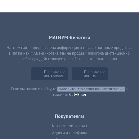
МАГНУМ-Винотека
На этом сайте представлена информация о товарах, которые продаются
в магазинах МАВТ-Винотека. Мы не продаем алкоголь дистанционно,
соблюдая действующее российское законодательство.
Приложение
Приложение
для Android
для iOS
Если вы нашли ошибку, то
выделите
это слово или фотографию
и
нажмите
Ctrl+Enter
Покупателям
Как оформить заказ
Адреса и телефоны