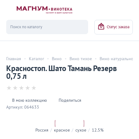
Вернуться
Статус заказа
Главная
-
Каталог
-
Вино
-
Вино тихое
-
Вино натуральное
Красностоп. Шато Тамань Резерв
0,75 л
В мою коллекцию
Поделиться
Артикул:
064633
Россия
/
красное
/
сухое
/
12.5%