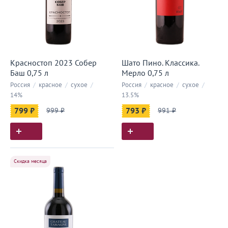
Красностоп 2023 Собер
Шато Пино. Классика.
Баш 0,75 л
Мерло 0,75 л
Россия
/
красное
/
сухое
/
Россия
/
красное
/
сухое
/
14%
13.5%
799 ₽
999 ₽
793 ₽
991 ₽
Скидка месяца