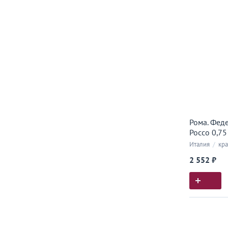
Рома. Фед
Россо 0,75
Италия
/
кра
2 552 ₽
Истор