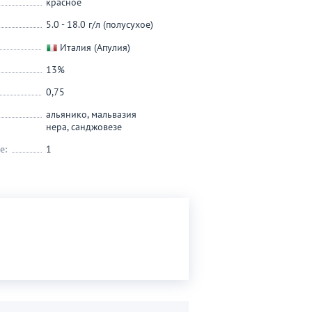
красное
5.0 - 18.0 г/л (полусухое)
Италия (Апулия)
13%
0,75
альянико
,
мальвазия
нера
,
санджовезе
е:
1