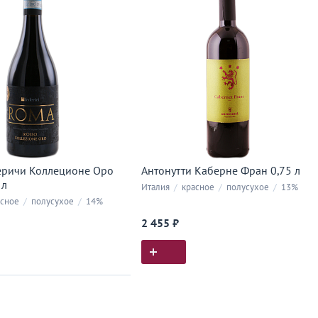
еричи Коллеционе Оро
Антонутти Каберне Фран 0,75 л
 л
Италия
/
красное
/
полусухое
/
13%
сное
/
полусухое
/
14%
2 455 ₽
ия покупок