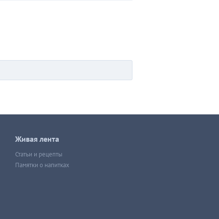
Живая лента
Статьи и рецепты
Памятки о напитках