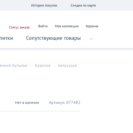
История покупок
Скидка по карте
Войти
Моя коллекция
Корзина
Статус заказа
питки
Сопутствующие товары
...
лянной бутылке
-
Красное
-
полусухое
Артикул:
077482
Нет в наличии