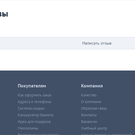
 вы у нас покупали
вы
в
Написать отзыв
Покупателям
Компания
Как оформить заказ
Качество
Адреса и телефоны
О компании
Система скидок
Обратная связь
Калькулятор банкета
Контакты
Идеи для подарков
Вакансии
Миллезимы
Учебный центр