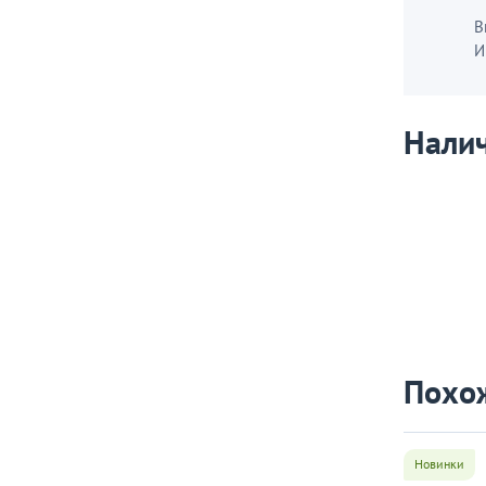
В
И
Налич
Похо
Новинки