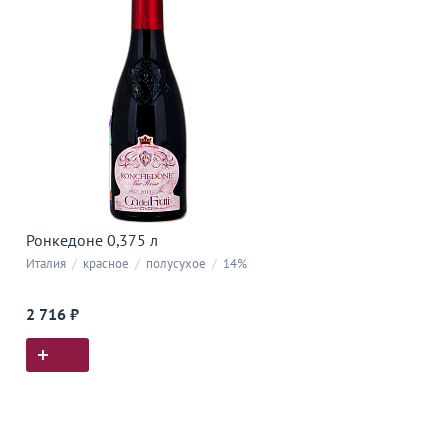
Ронкедоне 0,375 л
Италия
/
красное
/
полусухое
/
14%
2 716 ₽