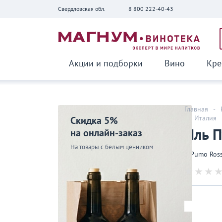
Свердловская обл.
8 800 222-40-43
Вернуться
Акции и подборки
Вино
Кре
Главная
-
-
Италия
Скидка 5%
Иль П
на онлайн-заказ
На товары с белым ценником
Il Pumo Ros