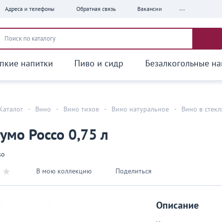
...
Адреса и телефоны
Обратная связь
Вакансии
пкие напитки
Пиво и сидр
Безалкогольные на
Каталог
-
Вино
-
Вино тихое
-
Вино натуральное
-
Вино в стек
умо Россо 0,75 л
so
В мою коллекцию
Поделиться
Описание