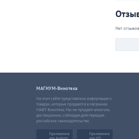
Все, что
Отзы
Нет отзыво
МАГНУМ-Винотека
На этом сайте представлена информация о
товарах, которые продаются в магазинах
МАВТ-Винотека. Мы не продаем алкоголь
дистанционно, соблюдая действующее
российское законодательство.
Приложение
Приложение
для Android
для iOS