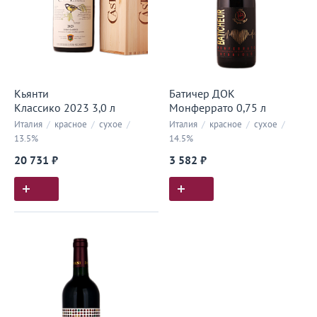
Кьянти
Батичер ДОК
Классико 2023 3,0 л
Монферрато 0,75 л
Италия
/
красное
/
сухое
/
Италия
/
красное
/
сухое
/
13.5%
14.5%
20 731 ₽
3 582 ₽