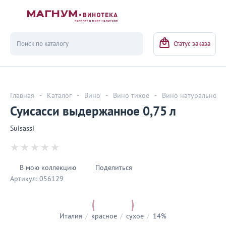
Вернуться
Статус заказа
Главная
-
Каталог
-
Вино
-
Вино тихое
-
Вино натуральное
Суисасси выдержанное 0,75 л
Suisassi
В мою коллекцию
Поделиться
Артикул:
056129
Италия
/
красное
/
сухое
/
14%