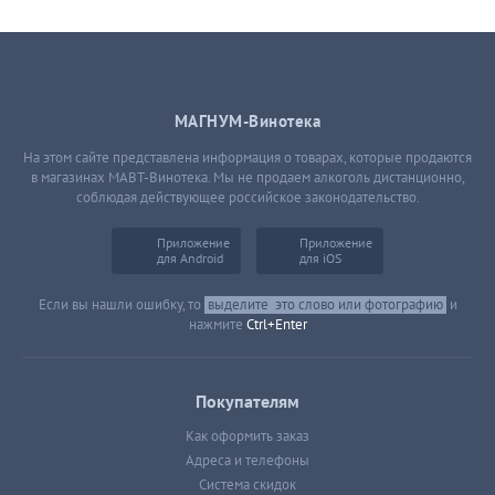
МАГНУМ-Винотека
На этом сайте представлена информация о товарах, которые продаются
в магазинах МАВТ-Винотека. Мы не продаем алкоголь дистанционно,
соблюдая действующее российское законодательство.
Приложение
Приложение
для Android
для iOS
Если вы нашли ошибку, то
выделите
это слово или фотографию
и
нажмите
Ctrl+Enter
Покупателям
Как оформить заказ
Адреса и телефоны
Система скидок