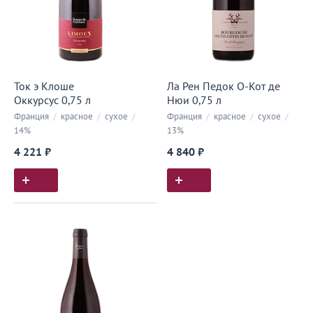
Ток э Клоше
Ла Рен Педок О-Кот де
Оккурсус 0,75 л
Нюи 0,75 л
Франция
/
красное
/
сухое
/
Франция
/
красное
/
сухое
/
14%
13%
4 221 ₽
4 840 ₽