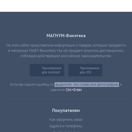
МАГНУМ-Винотека
На этом сайте представлена информация о товарах, которые продаются
в магазинах МАВТ-Винотека. Мы не продаем алкоголь дистанционно,
соблюдая действующее российское законодательство.
Приложение
Приложение
для Android
для iOS
Если вы нашли ошибку, то
выделите
это слово или фотографию
и
нажмите
Ctrl+Enter
Покупателям
Как оформить заказ
Адреса и телефоны