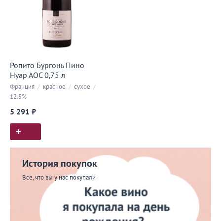
Ропито Бургонь Пино
Нуар АОС 0,75 л
Франция
/
красное
/
сухое
/
12.5%
5 291 ₽
История покупок
Все, что вы у нас покупали