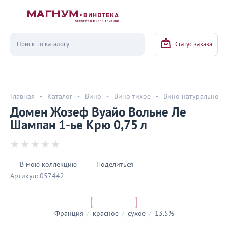
Вернуться
Статус заказа
Главная
-
Каталог
-
Вино
-
Вино тихое
-
Вино натуральное
Домен Жозеф Вуайо Вольне Ле
Шампан 1-ье Крю 0,75 л
В мою коллекцию
Поделиться
Артикул:
057442
Франция
/
красное
/
сухое
/
13.5%