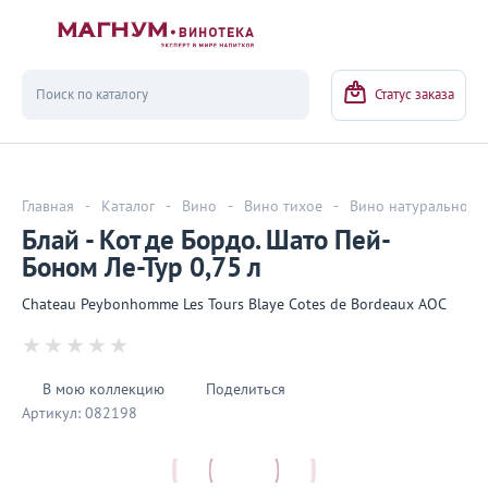
Вернуться
Статус заказа
Главная
-
Каталог
-
Вино
-
Вино тихое
-
Вино натуральное
Блай - Кот де Бордо. Шато Пей-
Боном Ле-Тур 0,75 л
Chateau Peybonhomme Les Tours Blaye Cotes de Bordeaux AOC
В мою коллекцию
Поделиться
Артикул:
082198