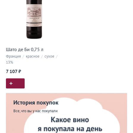
Шато де Би 0,75 л
Франция
/
красное
/
сухое
/
13%
7 107 ₽
История покупок
Все, что вы у нас покупали