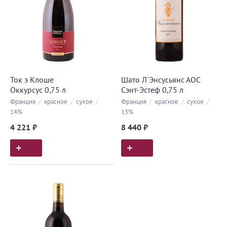
Ток э Клоше
Шато Л`Энсусьянс АОС
Оккурсус 0,75 л
Сэнт-Эстеф 0,75 л
Франция
/
красное
/
сухое
/
Франция
/
красное
/
сухое
/
14%
13%
4 221 ₽
8 440 ₽