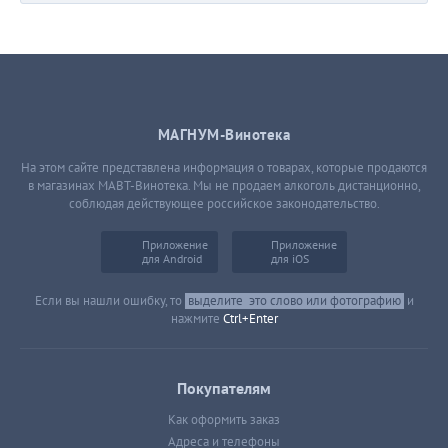
МАГНУМ-Винотека
На этом сайте представлена информация о товарах, которые продаются
в магазинах МАВТ-Винотека. Мы не продаем алкоголь дистанционно,
соблюдая действующее российское законодательство.
Приложение
Приложение
для Android
для iOS
Если вы нашли ошибку, то
выделите
это слово или фотографию
и
нажмите
Ctrl+Enter
Покупателям
Как оформить заказ
Адреса и телефоны