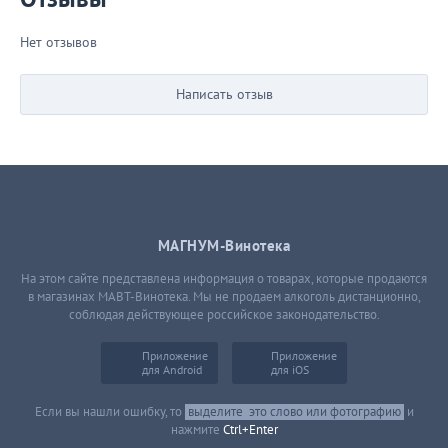
Нет отзывов
Написать отзыв
МАГНУМ-Винотека
На этом сайте представлена информация о товарах, которые продаются
в магазинах МАВТ-Винотека. Мы не продаем алкоголь дистанционно,
соблюдая действующее российское законодательство.
Приложение
Приложение
для Android
для iOS
Если вы нашли ошибку, то
выделите
это слово или фотографию
и
нажмите
Ctrl+Enter