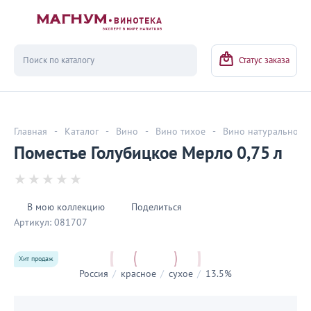
Вернуться
Статус заказа
Главная
-
Каталог
-
Вино
-
Вино тихое
-
Вино натуральное
Поместье Голубицкое Мерло 0,75 л
В мою коллекцию
Поделиться
Артикул:
081707
Хит продаж
Россия
/
красное
/
сухое
/
13.5%