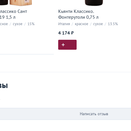
лассико Сант
Кьянти Классико.
9 1,5 л
Фонтерутоли 0,75 л
сное
/
сухое
/
15%
Италия
/
красное
/
сухое
/
13.5%
4 174 ₽
ия покупок
 вы у нас покупали
вы
в
Написать отзыв