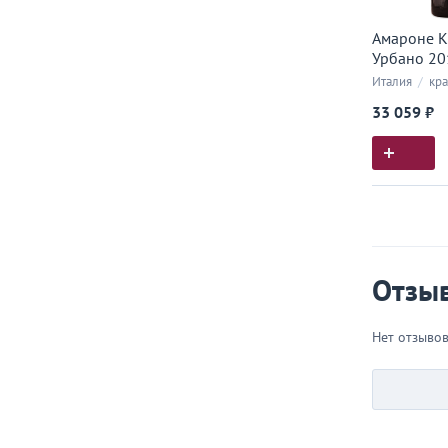
Амароне К
Урбано 201
Италия
/
кра
33 059 ₽
Истор
Все, что
Отзы
Нет отзыво