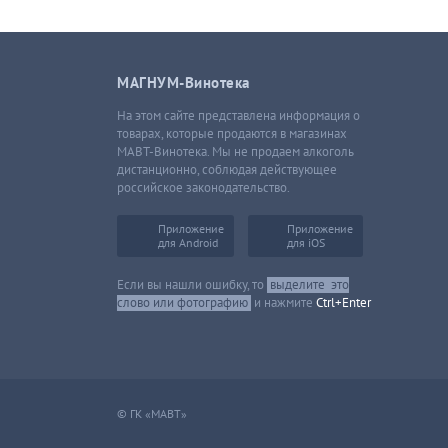
МАГНУМ-Винотека
На этом сайте представлена информация о
товарах, которые продаются в магазинах
МАВТ-Винотека. Мы не продаем алкоголь
дистанционно, соблюдая действующее
российское законодательство.
Приложение
Приложение
для Android
для iOS
Если вы нашли ошибку, то
выделите
это
слово или фотографию
и нажмите
Ctrl+Enter
© ГК «МАВТ»