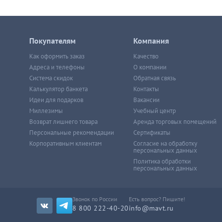
Покупателям
Компания
Как оформить заказ
Качество
Адреса и телефоны
О компании
Система скидок
Обратная связь
Калькулятор банкета
Контакты
Идеи для подарков
Вакансии
Миллезимы
Учебный центр
Возврат лишнего товара
Аренда торговых помещений
Персональные рекомендации
Сертификаты
Корпоративным клиентам
Согласие на обработку
персональных данных
Политика обработки
персональных данных
Звонок по России
Есть вопрос? Пишите!
8 800 222-40-20
info@mavt.ru