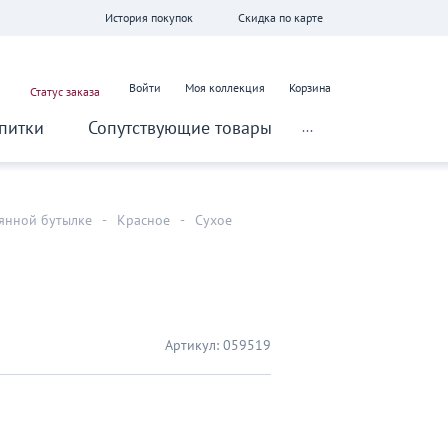
История покупок
Скидка по карте
Войти
Моя коллекция
Корзина
Статус заказа
питки
Сопутствующие товары
...
лянной бутылке
-
Красное
-
Сухое
Артикул:
059519