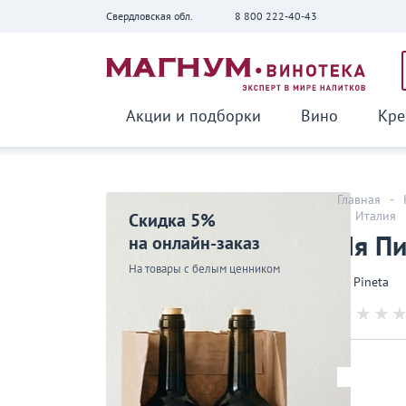
Свердловская обл.
8 800 222-40-43
Вернуться
Акции и подборки
Вино
Кре
Главная
-
-
Италия
Скидка 5%
Ля Пи
на онлайн-заказ
На товары с белым ценником
La Pineta