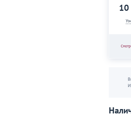
10
Уз
Смотр
В
И
Налич