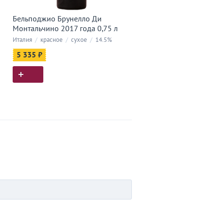
Бельподжио Брунелло Ди
Монтальчино 2017 года 0,75 л
Италия
/
красное
/
сухое
/
14.5%
5 335 ₽